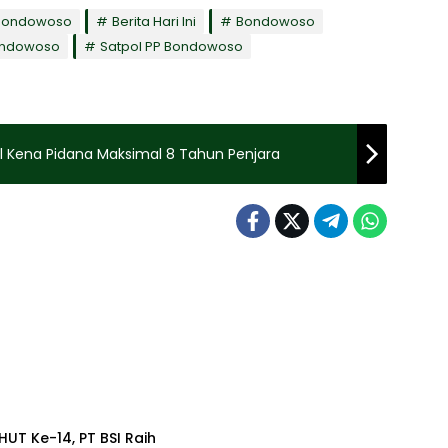
 Bondowoso
Berita Hari Ini
Bondowoso
Bondowoso
Satpol PP Bondowoso
al Kena Pidana Maksimal 8 Tahun Penjara
HUT Ke-14, PT BSI Raih