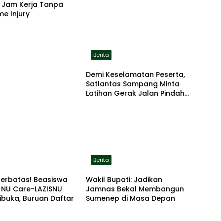
a Jam Kerja Tanpa
me Injury
Berita
Demi Keselamatan Peserta,
Satlantas Sampang Minta
Latihan Gerak Jalan Pindah
ke Lokasi Aman
Berita
Terbatas! Beasiswa
Wakil Bupati: Jadikan
 NU Care-LAZISNU
Jamnas Bekal Membangun
ibuka, Buruan Daftar
Sumenep di Masa Depan