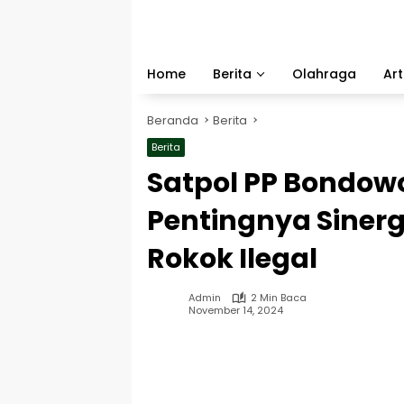
Langsung
ke
konten
Home
Berita
Olahraga
Art
Beranda
Berita
Berita
Satpol PP Bondow
Pentingnya Siner
Rokok Ilegal
Admin
2 Min Baca
November 14, 2024