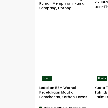
25 Jut
Rumah Memprihatinkan di
Lost-Ti
Sampang, Dorong
Pemerintah Beri Bantuan
RTLH
Berita
Berita
Ledakan BBM Warnai
Kuota 
Kecelakaan Maut di
Tahfidz
Pamekasan, Korban Tewas
Jatim D
Terbakar di Lokasi