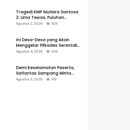
Pelabuhan Kalianget
Tragedi KMP Mutiara Santosa
2: Lima Tewas, Puluhan
Penumpang Masih Dalam
Agustus 2, 2026
928
Pencarian
Ini Desa-Desa yang Akan
Menggelar Pilkades Serentak
2027 di Kabupaten Sumenep
Agustus 4, 2026
926
Demi Keselamatan Peserta,
Satlantas Sampang Minta
Latihan Gerak Jalan Pindah ke
Agustus 5, 2026
919
Lokasi Aman