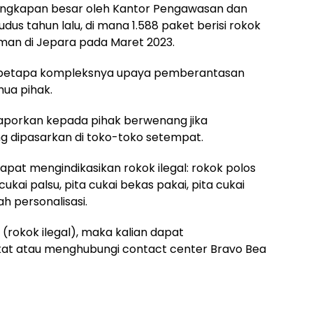
ngkapan besar oleh Kantor Pengawasan dan
us tahun lalu, di mana 1.588 paket berisi rokok
iriman di Jepara pada Maret 2023.
n betapa kompleksnya upaya pemberantasan
mua pihak.
aporkan kepada pihak berwenang jika
ng dipasarkan di toko-toko setempat.
pat mengindikasikan rokok ilegal: rokok polos
ukai palsu, pita cukai bekas pakai, pita cukai
ah personalisasi.
u (rokok ilegal), maka kalian dapat
kat atau menghubungi contact center Bravo Bea