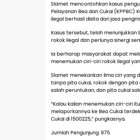
Slamet mencontohkan kasus pengu
Pelayanan Bea dan Cukai (KPPBC) Kud
ilegal berhasil disita dari jasa peng
Kasus tersebut, telah menunjukka
rokok ilegal dan perlunya sinergi se
Ia berharap masyarakat dapat mel
menemukan ciri-ciri rokok ilegal ya
Slamet menekankan lima ciri yang da
tanpa pita cukai, rokok dengan pita c
salah peruntukan, dan pita cukai sal
“Kalau kalian menemukan ciri-ciri it
melaporkannya ke Bea Cukai terde
Cukai di 1500225,” pungkasnya.
Jumlah Pengunjung:
975