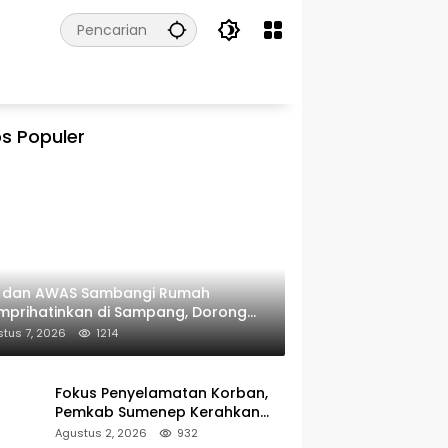
s Populer
I dan AWAS Sambangi Rumah
prihatinkan di Sampang, Dorong
erintah Beri Bantuan RTLH
tus 7, 2026
1214
Fokus Penyelamatan Korban,
Pemkab Sumenep Kerahkan
Tim Medis dan Ambulans ke
Agustus 2, 2026
932