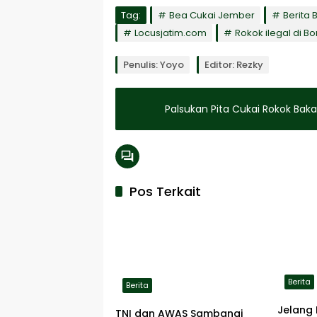
Tag:
Bea Cukai Jember
Berita
Locusjatim.com
Rokok ilegal di 
Penulis: Yoyo
Editor: Rezky
Palsukan Pita Cukai Rokok Bak
Pos Terkait
Berita
Berita
Jelang 
TNI dan AWAS Sambangi