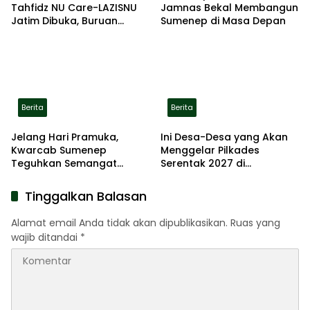
Tahfidz NU Care-LAZISNU
Jamnas Bekal Membangun
Jatim Dibuka, Buruan
Sumenep di Masa Depan
Daftar
Berita
Berita
Jelang Hari Pramuka,
Ini Desa-Desa yang Akan
Kwarcab Sumenep
Menggelar Pilkades
Teguhkan Semangat
Serentak 2027 di
Pengabdian Lewat Ziarah
Kabupaten Sumenep
Pahlawan
Tinggalkan Balasan
Alamat email Anda tidak akan dipublikasikan.
Ruas yang
wajib ditandai
*