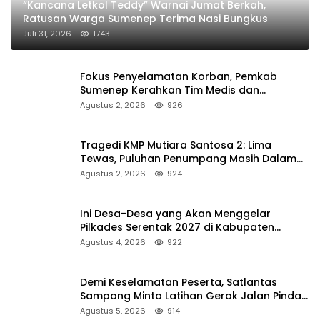
“Kancana Letkol Teddy” Warnai Jumat Berkah,
Ratusan Warga Sumenep Terima Nasi Bungkus
Juli 31, 2026
1743
Fokus Penyelamatan Korban, Pemkab
Sumenep Kerahkan Tim Medis dan
Ambulans ke Pelabuhan Kalianget
Agustus 2, 2026
926
Tragedi KMP Mutiara Santosa 2: Lima
Tewas, Puluhan Penumpang Masih Dalam
Pencarian
Agustus 2, 2026
924
Ini Desa-Desa yang Akan Menggelar
Pilkades Serentak 2027 di Kabupaten
Sumenep
Agustus 4, 2026
922
Demi Keselamatan Peserta, Satlantas
Sampang Minta Latihan Gerak Jalan Pindah
ke Lokasi Aman
Agustus 5, 2026
914