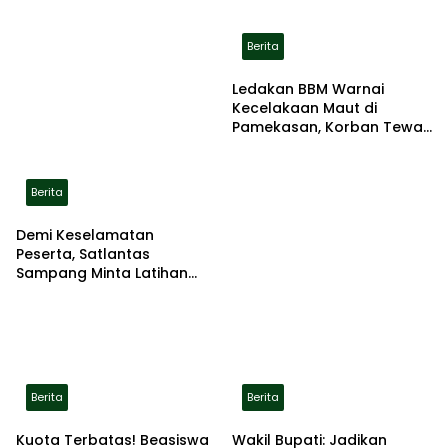
Berita
Ledakan BBM Warnai
Kecelakaan Maut di
Pamekasan, Korban Tewas
Terbakar di Lokasi
Berita
Demi Keselamatan
Peserta, Satlantas
Sampang Minta Latihan
Gerak Jalan Pindah ke
Lokasi Aman
Berita
Berita
Kuota Terbatas! Beasiswa
Wakil Bupati: Jadikan