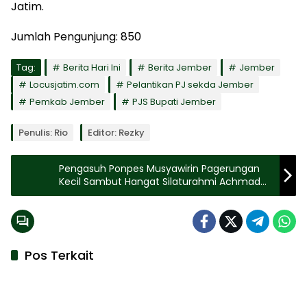
Jatim.
Jumlah Pengunjung:
850
Tag:
Berita Hari Ini
Berita Jember
Jember
Locusjatim.com
Pelantikan PJ sekda Jember
Pemkab Jember
PJS Bupati Jember
Penulis: Rio
Editor: Rezky
Pengasuh Ponpes Musyawirin Pagerungan
Kecil Sambut Hangat Silaturahmi Achmad
Fauzi
Pos Terkait