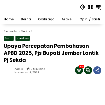
Langsung
ke
konten
Home
Berita
Olahraga
Artikel
Opini / Sastra
Beranda
Berita
Berita
Headline
Upaya Percepatan Pembahasan
APBD 2025, Pjs Bupati Jember Lantik
Pj Sekda
850
Admin
2 Min Baca
November 14, 2024