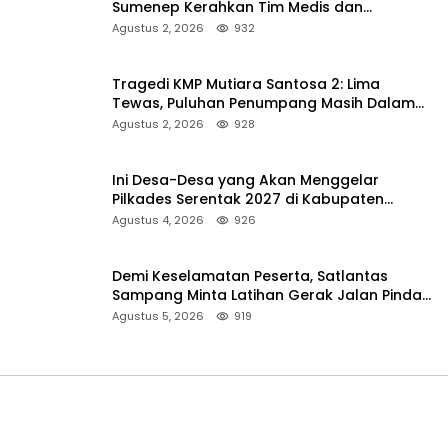
Sumenep Kerahkan Tim Medis dan
Ambulans ke Pelabuhan Kalianget
Agustus 2, 2026
932
Tragedi KMP Mutiara Santosa 2: Lima
Tewas, Puluhan Penumpang Masih Dalam
Pencarian
Agustus 2, 2026
928
Ini Desa-Desa yang Akan Menggelar
Pilkades Serentak 2027 di Kabupaten
Sumenep
Agustus 4, 2026
926
Demi Keselamatan Peserta, Satlantas
Sampang Minta Latihan Gerak Jalan Pindah
ke Lokasi Aman
Agustus 5, 2026
919