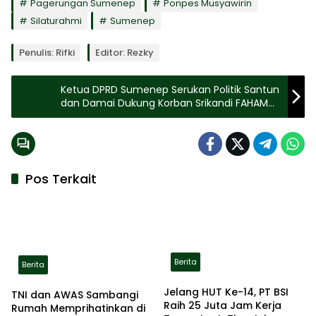
Pagerungan Sumenep
Ponpes Musyawirin
Silaturahmi
Sumenep
Penulis: Rifki
Editor: Rezky
Ketua DPRD Sumenep Serukan Politik Santun
dan Damai Dukung Korban Srikandi FAHAM
Agar Tetap Kuat
Pos Terkait
Berita
Berita
Jelang HUT Ke-14, PT BSI
TNI dan AWAS Sambangi
Raih 25 Juta Jam Kerja
Rumah Memprihatinkan di