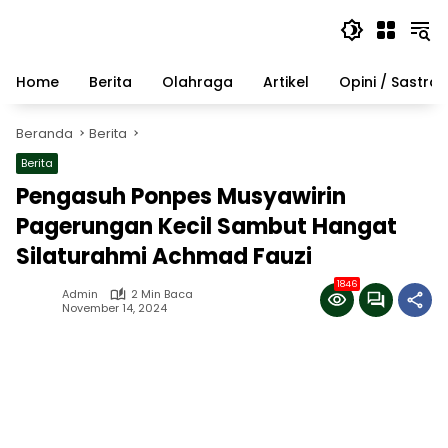
Langsung
ke
konten
Home
Berita
Olahraga
Artikel
Opini / Sastra
Beranda
Berita
Berita
Pengasuh Ponpes Musyawirin
Pagerungan Kecil Sambut Hangat
Silaturahmi Achmad Fauzi
1846
Admin
2 Min Baca
November 14, 2024