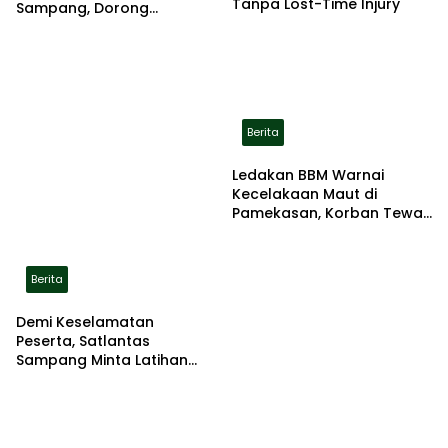
Tanpa Lost-Time Injury
Sampang, Dorong
Pemerintah Beri Bantuan
RTLH
Berita
Ledakan BBM Warnai
Kecelakaan Maut di
Pamekasan, Korban Tewas
Terbakar di Lokasi
Berita
Demi Keselamatan
Peserta, Satlantas
Sampang Minta Latihan
Gerak Jalan Pindah ke
Lokasi Aman