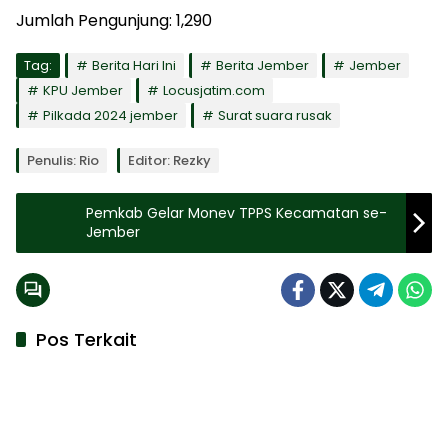
Jumlah Pengunjung:
1,290
Tag:
Berita Hari Ini
Berita Jember
Jember
KPU Jember
Locusjatim.com
Pilkada 2024 jember
Surat suara rusak
Penulis: Rio
Editor: Rezky
Pemkab Gelar Monev TPPS Kecamatan se-
Jember
Pos Terkait