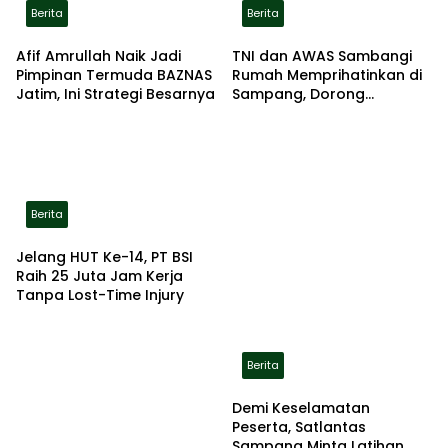
Berita
Berita
Afif Amrullah Naik Jadi
TNI dan AWAS Sambangi
Pimpinan Termuda BAZNAS
Rumah Memprihatinkan di
Jatim, Ini Strategi Besarnya
Sampang, Dorong
Pemerintah Beri Bantuan
RTLH
Berita
Jelang HUT Ke-14, PT BSI
Raih 25 Juta Jam Kerja
Tanpa Lost-Time Injury
Berita
Demi Keselamatan
Peserta, Satlantas
Sampang Minta Latihan