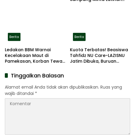
Gerak Jalan Pindah ke
Lokasi Aman
Berita
Berita
Ledakan BBM Warnai
Kuota Terbatas! Beasiswa
Kecelakaan Maut di
Tahfidz NU Care-LAZISNU
Pamekasan, Korban Tewas
Jatim Dibuka, Buruan
Terbakar di Lokasi
Daftar
Tinggalkan Balasan
Alamat email Anda tidak akan dipublikasikan.
Ruas yang
wajib ditandai
*