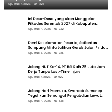
Agustus 7, 2026
1221
Ini Desa-Desa yang Akan Menggelar
Pilkades Serentak 2027 di Kabupaten
Sumenep
Agustus 4, 2026
932
Demi Keselamatan Peserta, Satlantas
Sampang Minta Latihan Gerak Jalan Pindah
ke Lokasi Aman
Agustus 5, 2026
925
Jelang HUT Ke-14, PT BSI Raih 25 Juta Jam
Kerja Tanpa Lost-Time Injury
Agustus 7, 2026
922
Jelang Hari Pramuka, Kwarcab Sumenep
Teguhkan Semangat Pengabdian Lewat
Ziarah Pahlawan
Agustus 4, 2026
838