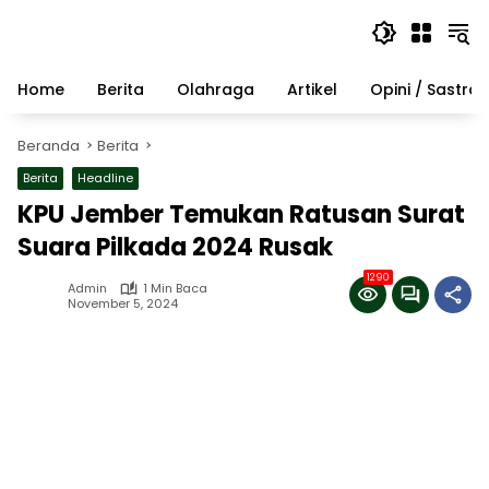
Langsung
ke
konten
Home
Berita
Olahraga
Artikel
Opini / Sastra
Beranda
Berita
Berita
Headline
KPU Jember Temukan Ratusan Surat
Suara Pilkada 2024 Rusak
1290
Admin
1 Min Baca
November 5, 2024