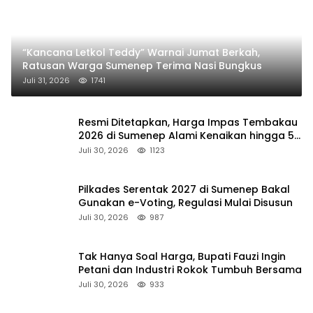
“Kancana Letkol Teddy” Warnai Jumat Berkah,
Ratusan Warga Sumenep Terima Nasi Bungkus
Juli 31, 2026
1741
Resmi Ditetapkan, Harga Impas Tembakau
2026 di Sumenep Alami Kenaikan hingga 5
Persen
Juli 30, 2026
1123
Pilkades Serentak 2027 di Sumenep Bakal
Gunakan e-Voting, Regulasi Mulai Disusun
Juli 30, 2026
987
Tak Hanya Soal Harga, Bupati Fauzi Ingin
Petani dan Industri Rokok Tumbuh Bersama
Juli 30, 2026
933