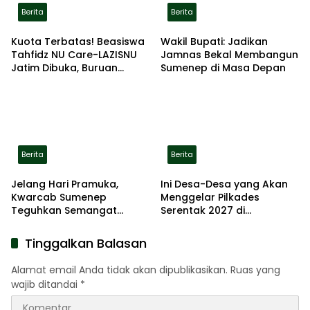
Berita
Berita
Kuota Terbatas! Beasiswa
Wakil Bupati: Jadikan
Tahfidz NU Care-LAZISNU
Jamnas Bekal Membangun
Jatim Dibuka, Buruan
Sumenep di Masa Depan
Daftar
Berita
Berita
Jelang Hari Pramuka,
Ini Desa-Desa yang Akan
Kwarcab Sumenep
Menggelar Pilkades
Teguhkan Semangat
Serentak 2027 di
Pengabdian Lewat Ziarah
Kabupaten Sumenep
Pahlawan
Tinggalkan Balasan
Alamat email Anda tidak akan dipublikasikan.
Ruas yang
wajib ditandai
*