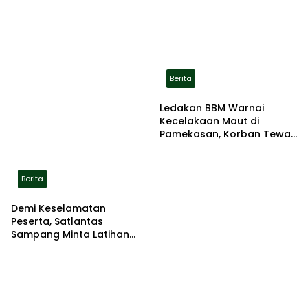
Berita
Ledakan BBM Warnai
Kecelakaan Maut di
Pamekasan, Korban Tewas
Terbakar di Lokasi
Berita
Demi Keselamatan
Peserta, Satlantas
Sampang Minta Latihan
Gerak Jalan Pindah ke
Lokasi Aman