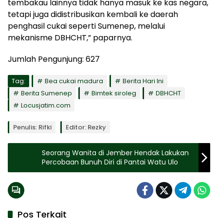
tembakau lainnya tidak hanya masuk ke kas negara,
tetapi juga didistribusikan kembali ke daerah
penghasil cukai seperti Sumenep, melalui
mekanisme DBHCHT,” paparnya.
Jumlah Pengunjung:
627
Tag:
Bea cukai madura
Berita Hari Ini
Berita Sumenep
Bimtek siroleg
DBHCHT
Locusjatim.com
Penulis: Rifki
Editor: Rezky
Seorang Wanita di Jember Hendak Lakukan
Percobaan Bunuh Diri di Pantai Watu Ulo
Pos Terkait