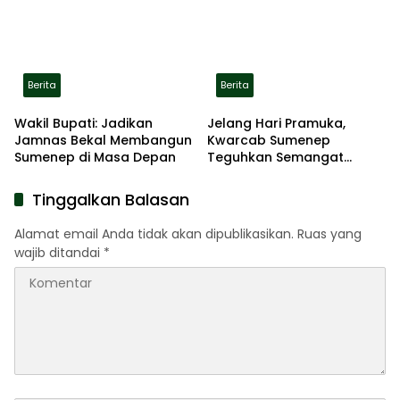
Berita
Berita
Wakil Bupati: Jadikan
Jelang Hari Pramuka,
Jamnas Bekal Membangun
Kwarcab Sumenep
Sumenep di Masa Depan
Teguhkan Semangat
Pengabdian Lewat Ziarah
Pahlawan
Tinggalkan Balasan
Alamat email Anda tidak akan dipublikasikan.
Ruas yang
wajib ditandai
*