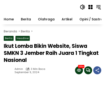
Langsung
ke
konten
Home
Berita
Olahraga
Artikel
Opini / Sastra
Beranda
Berita
Berita
Headline
Ikut Lomba Bikin Website, Siswa
SMKN 3 Jember Raih Juara 1 Tingkat
Nasional
1664
Admin
3 Min Baca
September 9, 2024