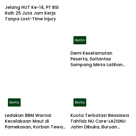
Jelang HUT Ke-14, PT BSI
Raih 25 Juta Jam Kerja
Tanpa Lost-Time Injury
Berita
Demi Keselamatan
Peserta, Satlantas
Sampang Minta Latihan
Gerak Jalan Pindah ke
Lokasi Aman
Berita
Berita
Ledakan BBM Warnai
Kuota Terbatas! Beasiswa
Kecelakaan Maut di
Tahfidz NU Care-LAZISNU
Pamekasan, Korban Tewas
Jatim Dibuka, Buruan
Terbakar di Lokasi
Daftar