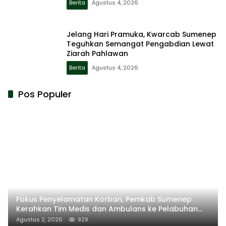
Berita
Agustus 4, 2026
Jelang Hari Pramuka, Kwarcab Sumenep
Teguhkan Semangat Pengabdian Lewat
Ziarah Pahlawan
Berita
Agustus 4, 2026
Pos Populer
Fokus Penyelamatan Korban, Pemkab Sumenep
Kerahkan Tim Medis dan Ambulans ke Pelabuhan
Kalianget
Agustus 2, 2026
929