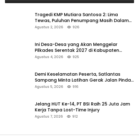
Tragedi KMP Mutiara Santosa 2: Lima
Tewas, Puluhan Penumpang Masih Dalam
Pencarian
Agustus 2, 2026
926
Ini Desa-Desa yang Akan Menggelar
Pilkades Serentak 2027 di Kabupaten
Sumenep
Agustus 4, 2026
925
Demi Keselamatan Peserta, Satlantas
Sampang Minta Latihan Gerak Jalan Pindah
ke Lokasi Aman
Agustus 5, 2026
916
Jelang HUT Ke-14, PT BSI Raih 25 Juta Jam
Kerja Tanpa Lost-Time Injury
Agustus 7, 2026
912