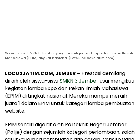
Siswa-siswi SMKN 3 Jember yang meraih juara di Expo dan Pekan Ilmiah
Mahasiswa (EPIM) tingkat nasional (Foto:Rio/Locusjatim.com)
LOCUSJATIM.COM, JEMBER –
Prestasi gemilang
diraih oleh siswa-siswi
SMKN 3 Jember
usai mengikuti
kegiatan lomba Expo dan Pekan Ilmiah Mahasiswa
(EPIM) di tingkat nasional. Mereka mampu meraih
juara 1 dalam EPIM untuk kategori lomba pembuatan
website.
EPIM sendiri digelar oleh Politeknik Negeri Jember
(Polije) dengan sejumlah kategori perlombaan, salah
satunya lomba pembuatan dan desain website yang