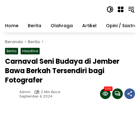
Langsung
ke
konten
Home
Berita
Olahraga
Artikel
Opini / Sastra
Beranda
Berita
Berita
Headline
Carnaval Seni Budaya di Jember
Bawa Berkah Tersendiri bagi
Fotografer
1063
Admin
2 Min Baca
September 4, 2024