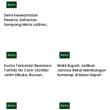
Berita
Demi Keselamatan
Peserta, Satlantas
Sampang Minta Latihan
Gerak Jalan Pindah ke
Lokasi Aman
Berita
Berita
Kuota Terbatas! Beasiswa
Wakil Bupati: Jadikan
Tahfidz NU Care-LAZISNU
Jamnas Bekal Membangun
Jatim Dibuka, Buruan
Sumenep di Masa Depan
Daftar
Berita
Berita