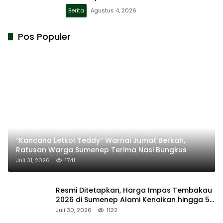
Berita
Agustus 4, 2026
Pos Populer
“Kancana Letkol Teddy” Warnai Jumat Berkah,
Ratusan Warga Sumenep Terima Nasi Bungkus
Juli 31, 2026
1741
Resmi Ditetapkan, Harga Impas Tembakau
2026 di Sumenep Alami Kenaikan hingga 5
Persen
Juli 30, 2026
1122