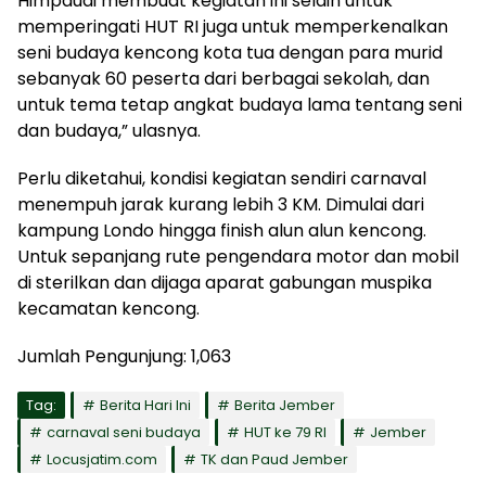
Himpaudi membuat kegiatan ini selain untuk
memperingati HUT RI juga untuk memperkenalkan
seni budaya kencong kota tua dengan para murid
sebanyak 60 peserta dari berbagai sekolah, dan
untuk tema tetap angkat budaya lama tentang seni
dan budaya,” ulasnya.
Perlu diketahui, kondisi kegiatan sendiri carnaval
menempuh jarak kurang lebih 3 KM. Dimulai dari
kampung Londo hingga finish alun alun kencong.
Untuk sepanjang rute pengendara motor dan mobil
di sterilkan dan dijaga aparat gabungan muspika
kecamatan kencong.
Jumlah Pengunjung:
1,063
Tag:
Berita Hari Ini
Berita Jember
carnaval seni budaya
HUT ke 79 RI
Jember
Locusjatim.com
TK dan Paud Jember