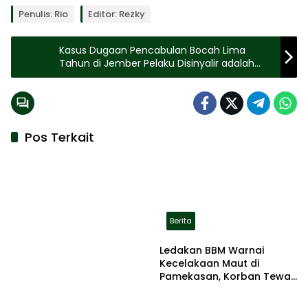
Penulis: Rio
Editor: Rezky
Kasus Dugaan Pencabulan Bocah Lima
Tahun di Jember Pelaku Disinyalir adalah
Sepupu Korban
Pos Terkait
Berita
Ledakan BBM Warnai
Kecelakaan Maut di
Pamekasan, Korban Tewas
Terbakar di Lokasi