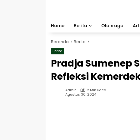
Langsung
ke
konten
Home
Berita
Olahraga
Art
Beranda
Berita
Berita
Pradja Sumenep S
Refleksi Kemerde
Admin
2 Min Baca
Agustus 30, 2024