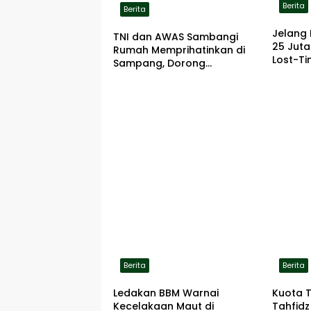
Berita
Berita
Jelang 
TNI dan AWAS Sambangi
25 Jut
Rumah Memprihatinkan di
Lost-Ti
Sampang, Dorong
Pemerintah Beri Bantuan
RTLH
Berita
Berita
Ledakan BBM Warnai
Kuota 
Kecelakaan Maut di
Tahfidz