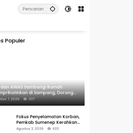
s Populer
I dan AWAS Sambangi Rumah
prihatinkan di Sampang, Dorong
erintah Beri Bantuan RTLH
tus 7, 2026
1217
Fokus Penyelamatan Korban,
Pemkab Sumenep Kerahkan
Tim Medis dan Ambulans ke
Agustus 2, 2026
933