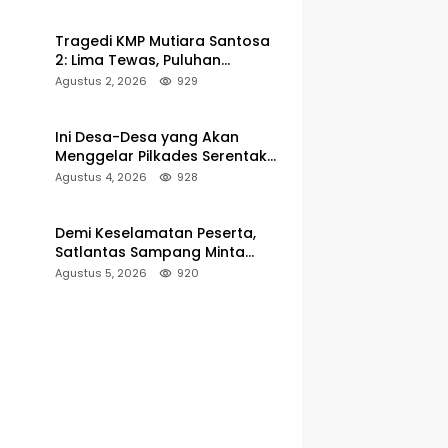
Pelabuhan Kalianget
Tragedi KMP Mutiara Santosa
2: Lima Tewas, Puluhan
Penumpang Masih Dalam
Agustus 2, 2026
929
Pencarian
Ini Desa-Desa yang Akan
Menggelar Pilkades Serentak
2027 di Kabupaten Sumenep
Agustus 4, 2026
928
Demi Keselamatan Peserta,
Satlantas Sampang Minta
Latihan Gerak Jalan Pindah ke
Agustus 5, 2026
920
Lokasi Aman