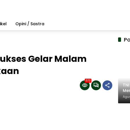
ikel
Opini / Sastra
Po
ukses Gelar Malam
kaan
573
TN
Mem
Pem
Agus