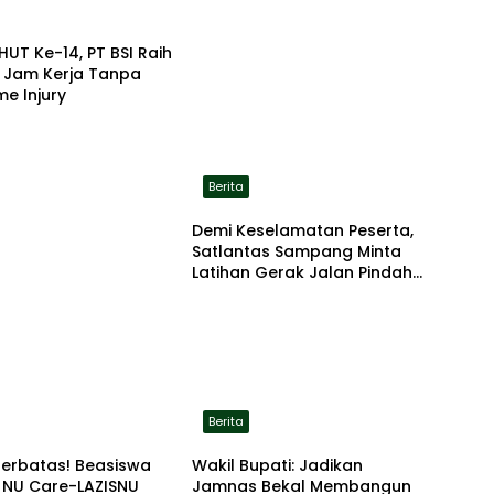
HUT Ke-14, PT BSI Raih
a Jam Kerja Tanpa
me Injury
Berita
Demi Keselamatan Peserta,
Satlantas Sampang Minta
Latihan Gerak Jalan Pindah
ke Lokasi Aman
Berita
Terbatas! Beasiswa
Wakil Bupati: Jadikan
 NU Care-LAZISNU
Jamnas Bekal Membangun