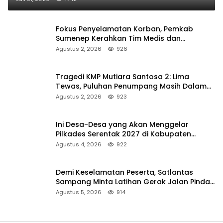
Fokus Penyelamatan Korban, Pemkab
Sumenep Kerahkan Tim Medis dan
Ambulans ke Pelabuhan Kalianget
Agustus 2, 2026
926
Tragedi KMP Mutiara Santosa 2: Lima
Tewas, Puluhan Penumpang Masih Dalam
Pencarian
Agustus 2, 2026
923
Ini Desa-Desa yang Akan Menggelar
Pilkades Serentak 2027 di Kabupaten
Sumenep
Agustus 4, 2026
922
Demi Keselamatan Peserta, Satlantas
Sampang Minta Latihan Gerak Jalan Pindah
ke Lokasi Aman
Agustus 5, 2026
914