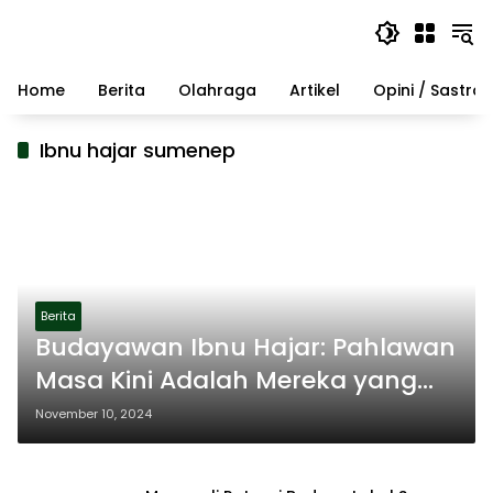
Langsung
ke
konten
Home
Berita
Olahraga
Artikel
Opini / Sastra
Ibnu hajar sumenep
Berita
Budayawan Ibnu Hajar: Pahlawan
Masa Kini Adalah Mereka yang
Berjuang Demi Kemaslahatan
November 10, 2024
Umat