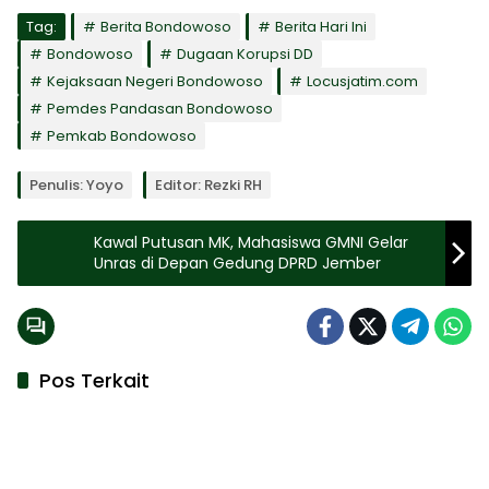
Tag:
Berita Bondowoso
Berita Hari Ini
Bondowoso
Dugaan Korupsi DD
Kejaksaan Negeri Bondowoso
Locusjatim.com
Pemdes Pandasan Bondowoso
Pemkab Bondowoso
Penulis: Yoyo
Editor: Rezki RH
Kawal Putusan MK, Mahasiswa GMNI Gelar
Unras di Depan Gedung DPRD Jember
Pos Terkait