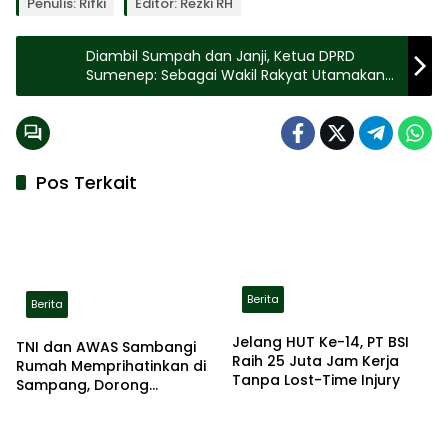
Penulis: Rifki
Editor: Rezki RH
Diambil Sumpah dan Janji, Ketua DPRD
Sumenep: Sebagai Wakil Rakyat Utamakan
Kepentingan Masyarakat
Pos Terkait
Berita
Berita
Jelang HUT Ke-14, PT BSI
TNI dan AWAS Sambangi
Raih 25 Juta Jam Kerja
Rumah Memprihatinkan di
Tanpa Lost-Time Injury
Sampang, Dorong
Pemerintah Beri Bantuan
RTLH