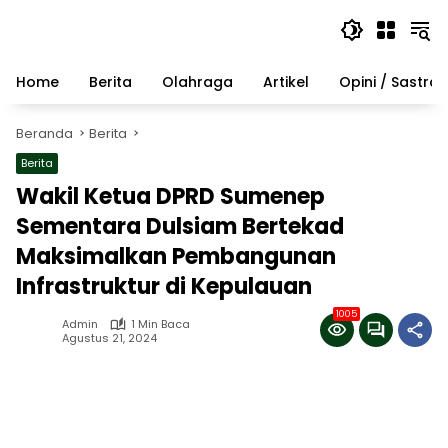
Langsung
ke
konten
Home
Berita
Olahraga
Artikel
Opini / Sastra
Beranda
Berita
Berita
Wakil Ketua DPRD Sumenep
Sementara Dulsiam Bertekad
Maksimalkan Pembangunan
Infrastruktur di Kepulauan
1005
Admin
1 Min Baca
Agustus 21, 2024