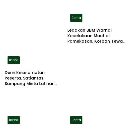
Berita
Ledakan BBM Warnai
Kecelakaan Maut di
Pamekasan, Korban Tewas
Terbakar di Lokasi
Berita
Demi Keselamatan
Peserta, Satlantas
Sampang Minta Latihan
Gerak Jalan Pindah ke
Lokasi Aman
Berita
Berita