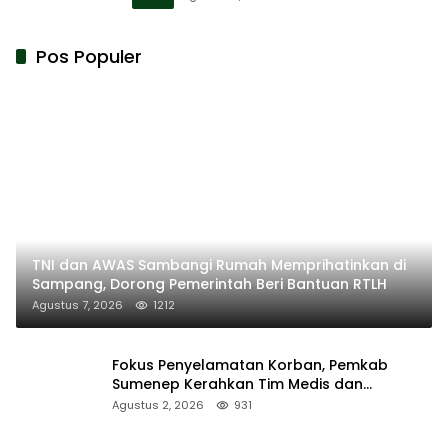
Pos Populer
TNI dan AWAS Sambangi Rumah Memprihatinkan di
Sampang, Dorong Pemerintah Beri Bantuan RTLH
Agustus 7, 2026
1212
Fokus Penyelamatan Korban, Pemkab
Sumenep Kerahkan Tim Medis dan
Ambulans ke Pelabuhan Kalianget
Agustus 2, 2026
931