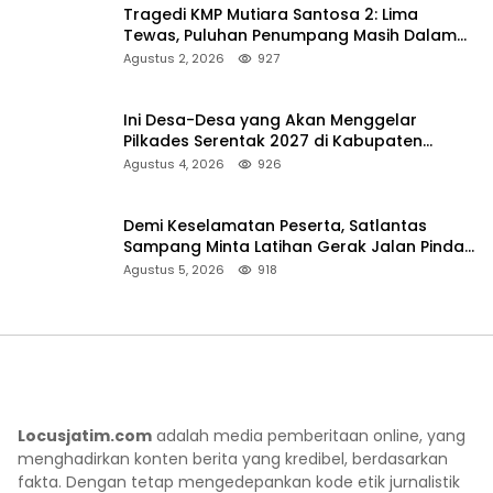
Tragedi KMP Mutiara Santosa 2: Lima
Tewas, Puluhan Penumpang Masih Dalam
Pencarian
Agustus 2, 2026
927
Ini Desa-Desa yang Akan Menggelar
Pilkades Serentak 2027 di Kabupaten
Sumenep
Agustus 4, 2026
926
Demi Keselamatan Peserta, Satlantas
Sampang Minta Latihan Gerak Jalan Pindah
ke Lokasi Aman
Agustus 5, 2026
918
Locusjatim.com
adalah media pemberitaan online, yang
menghadirkan konten berita yang kredibel, berdasarkan
fakta. Dengan tetap mengedepankan kode etik jurnalistik