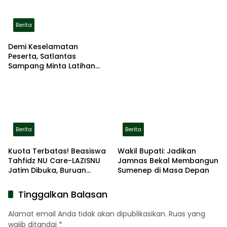
Terbakar di Lokasi
Berita
Demi Keselamatan
Peserta, Satlantas
Sampang Minta Latihan
Gerak Jalan Pindah ke
Lokasi Aman
Berita
Berita
Kuota Terbatas! Beasiswa
Wakil Bupati: Jadikan
Tahfidz NU Care-LAZISNU
Jamnas Bekal Membangun
Jatim Dibuka, Buruan
Sumenep di Masa Depan
Daftar
Tinggalkan Balasan
Alamat email Anda tidak akan dipublikasikan.
Ruas yang
wajib ditandai
*