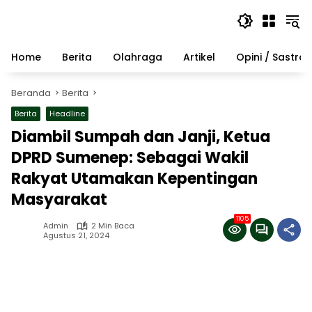
Langsung
ke
konten
Home
Berita
Olahraga
Artikel
Opini / Sastra
Beranda
Berita
Berita
Headline
Diambil Sumpah dan Janji, Ketua
DPRD Sumenep: Sebagai Wakil
Rakyat Utamakan Kepentingan
Masyarakat
1105
Admin
2 Min Baca
Agustus 21, 2024