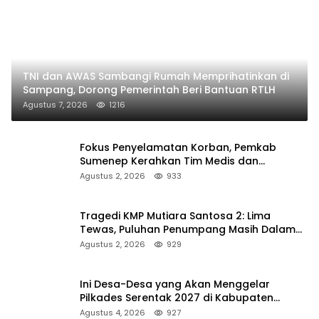
TNI dan AWAS Sambangi Rumah Memprihatinkan di
Sampang, Dorong Pemerintah Beri Bantuan RTLH
Agustus 7, 2026
1216
Fokus Penyelamatan Korban, Pemkab
Sumenep Kerahkan Tim Medis dan
Ambulans ke Pelabuhan Kalianget
Agustus 2, 2026
933
Tragedi KMP Mutiara Santosa 2: Lima
Tewas, Puluhan Penumpang Masih Dalam
Pencarian
Agustus 2, 2026
929
Ini Desa-Desa yang Akan Menggelar
Pilkades Serentak 2027 di Kabupaten
Sumenep
Agustus 4, 2026
927