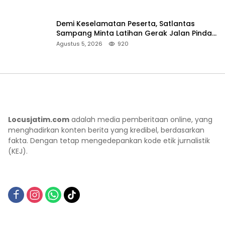
Demi Keselamatan Peserta, Satlantas
Sampang Minta Latihan Gerak Jalan Pindah
ke Lokasi Aman
Agustus 5, 2026
920
Locusjatim.com
adalah media pemberitaan online, yang
menghadirkan konten berita yang kredibel, berdasarkan
fakta. Dengan tetap mengedepankan kode etik jurnalistik
(KEJ).