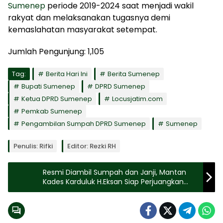
Sumenep
periode 2019-2024 saat menjadi wakil
rakyat dan melaksanakan tugasnya demi
kemaslahatan masyarakat setempat.
Jumlah Pengunjung:
1,105
Tag:
Berita Hari Ini
Berita Sumenep
Bupati Sumenep
DPRD Sumenep
Ketua DPRD Sumenep
Locusjatim.com
Pemkab Sumenep
Pengambilan Sumpah DPRD Sumenep
Sumenep
Penulis: Rifki
Editor: Rezki RH
Resmi Diambil Sumpah dan Janji, Mantan
Kades Karduluk H.Eksan Siap Perjuangkan
Kepentingan Masyarakat