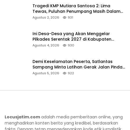
Tragedi KMP Mutiara Santosa 2: Lima
Tewas, Puluhan Penumpang Masih Dalam
Pencarian
Agustus 2, 2026
931
Ini Desa-Desa yang Akan Menggelar
Pilkades Serentak 2027 di Kabupaten
Sumenep
Agustus 4, 2026
930
Demi Keselamatan Peserta, Satlantas
Sampang Minta Latihan Gerak Jalan Pindah
ke Lokasi Aman
Agustus 5, 2026
922
Locusjatim.com
adalah media pemberitaan online, yang
menghadirkan konten berita yang kredibel, berdasarkan
fakta. Dengan tetap mengedepankan kode etik jurnalistik