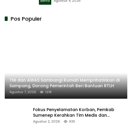
Berita
Agustus 4, 2026
Pos Populer
TNI dan AWAS Sambangi Rumah Memprihatinkan di
Sampang, Dorong Pemerintah Beri Bantuan RTLH
Agustus 7, 2026
1218
Fokus Penyelamatan Korban, Pemkab
Sumenep Kerahkan Tim Medis dan
Ambulans ke Pelabuhan Kalianget
Agustus 2, 2026
935