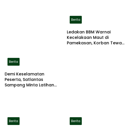
Berita
Ledakan BBM Warnai
Kecelakaan Maut di
Pamekasan, Korban Tewas
Terbakar di Lokasi
Berita
Demi Keselamatan
Peserta, Satlantas
Sampang Minta Latihan
Gerak Jalan Pindah ke
Lokasi Aman
Berita
Berita