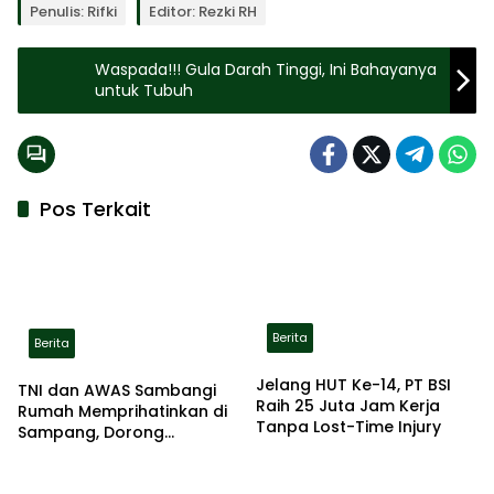
Penulis: Rifki
Editor: Rezki RH
Waspada!!! Gula Darah Tinggi, Ini Bahayanya
untuk Tubuh
Pos Terkait
Berita
Berita
Jelang HUT Ke-14, PT BSI
TNI dan AWAS Sambangi
Raih 25 Juta Jam Kerja
Rumah Memprihatinkan di
Tanpa Lost-Time Injury
Sampang, Dorong
Pemerintah Beri Bantuan
RTLH