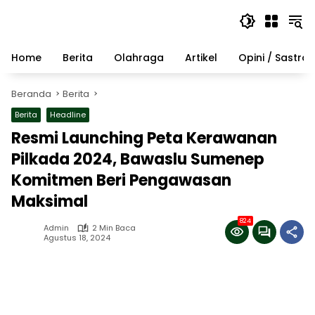
Langsung
ke
konten
Home
Berita
Olahraga
Artikel
Opini / Sastra
Beranda
Berita
Berita
Headline
Resmi Launching Peta Kerawanan
Pilkada 2024, Bawaslu Sumenep
Komitmen Beri Pengawasan
Maksimal
824
Admin
2 Min Baca
Agustus 18, 2024