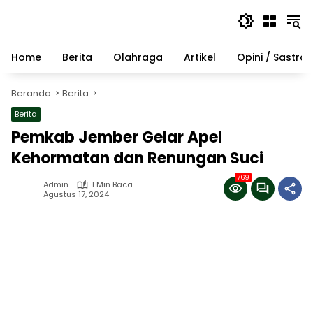
Langsung
ke
konten
Home
Berita
Olahraga
Artikel
Opini / Sastra
Beranda
Berita
Berita
Pemkab Jember Gelar Apel
Kehormatan dan Renungan Suci
769
Admin
1 Min Baca
Agustus 17, 2024