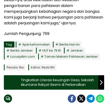
pengorbanan para pahlawan dalam
memperjuangkan kebahagian negara dan bangsa.
Kami juga berjanji bahwa perjuangan para pahlawan
adalah perjuangan kami juga,” ujarnya.
Jumlah Pengunjung:
769
Tag:
Apel kehormatan
Berita Hari Ini
Berita Jember
HUT ke 79 RI
Jember
Locusjatim.com
Taman Makam Pahlawan Jember
Penulis: Rio
Editor: Rezki RH
Tingkatkan Literasi Keuangan Desa, Sekolah
Akuntansi Rakyat Resmi di Perkenalkan