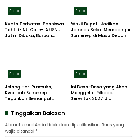
Berita
Berita
Kuota Terbatas! Beasiswa
Wakil Bupati: Jadikan
Tahfidz NU Care-LAZISNU
Jamnas Bekal Membangun
Jatim Dibuka, Buruan
Sumenep di Masa Depan
Daftar
Berita
Berita
Jelang Hari Pramuka,
Ini Desa-Desa yang Akan
Kwarcab Sumenep
Menggelar Pilkades
Teguhkan Semangat
Serentak 2027 di
Pengabdian Lewat Ziarah
Kabupaten Sumenep
Pahlawan
Tinggalkan Balasan
Alamat email Anda tidak akan dipublikasikan.
Ruas yang
wajib ditandai
*