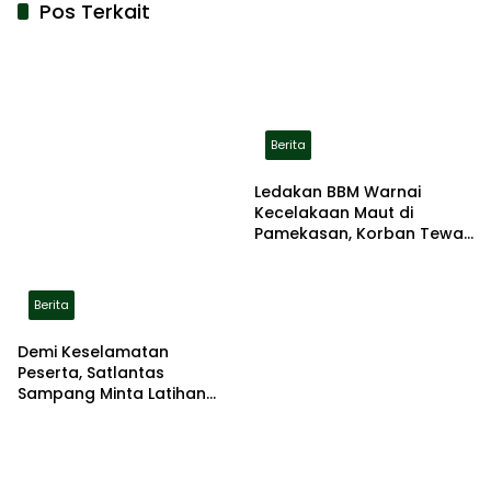
Pos Terkait
Berita
Ledakan BBM Warnai
Kecelakaan Maut di
Pamekasan, Korban Tewas
Terbakar di Lokasi
Berita
Demi Keselamatan
Peserta, Satlantas
Sampang Minta Latihan
Gerak Jalan Pindah ke
Lokasi Aman