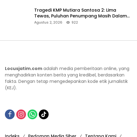
Tragedi KMP Mutiara Santosa 2: Lima
Tewas, Puluhan Penumpang Masih Dalam
Pencarian
Agustus 2, 2026
922
Locusjatim.com
adalah media pemberitaan online, yang
menghadirkan konten berita yang kredibel, berdasarkan
fakta. Dengan tetap mengedepankan kode etik jurnalistik
(KEJ).
Indeks
Pedoman Media Siber
Tentang Kami