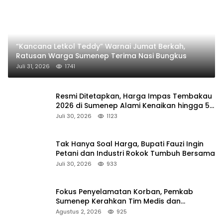
“Kancana Letkol Teddy” Warnai Jumat Berkah,
Ratusan Warga Sumenep Terima Nasi Bungkus
Juli 31, 2026
1741
Resmi Ditetapkan, Harga Impas Tembakau
2026 di Sumenep Alami Kenaikan hingga 5
Persen
Juli 30, 2026
1123
Tak Hanya Soal Harga, Bupati Fauzi Ingin
Petani dan Industri Rokok Tumbuh Bersama
Juli 30, 2026
933
Fokus Penyelamatan Korban, Pemkab
Sumenep Kerahkan Tim Medis dan
Ambulans ke Pelabuhan Kalianget
Agustus 2, 2026
925