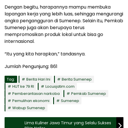
Dengan begitu, harapannya mampu membuka
lapangan kerja yang lebih luas, sehingga mengurangi
angka pengangguran di Sumenep. Selain itu, Pemkab
Sumenep juga akan berupaya terus
mempromosikan produk lokal untuk bisa go
internasional.
“Itu yang kita harapkan,” tandasnya.
Jumlah Pengunjung:
861
Tag:
Berita Hari Ini
Berita Sumenep
HUT ke 79 RI
Locusjatim.com
Pemberantasan narkoba
Pemkab Sumenep
Pemulihan ekonomi
Sumenep
Wabup Sumenep
Lima Kuliner Jawa Timur yang Selalu Sukses