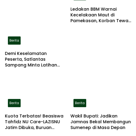
Ledakan BBM Warnai
Kecelakaan Maut di
Pamekasan, Korban Tewas
Terbakar di Lokasi
Berita
Demi Keselamatan
Peserta, Satlantas
Sampang Minta Latihan
Gerak Jalan Pindah ke
Lokasi Aman
Berita
Berita
Kuota Terbatas! Beasiswa
Wakil Bupati: Jadikan
Tahfidz NU Care-LAZISNU
Jamnas Bekal Membangun
Jatim Dibuka, Buruan
Sumenep di Masa Depan
Daftar