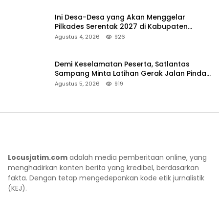
Ini Desa-Desa yang Akan Menggelar
Pilkades Serentak 2027 di Kabupaten
Sumenep
Agustus 4, 2026
926
Demi Keselamatan Peserta, Satlantas
Sampang Minta Latihan Gerak Jalan Pindah
ke Lokasi Aman
Agustus 5, 2026
919
Locusjatim.com
adalah media pemberitaan online, yang
menghadirkan konten berita yang kredibel, berdasarkan
fakta. Dengan tetap mengedepankan kode etik jurnalistik
(KEJ).