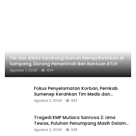
TNI dan AWAS Sambangi Rumah Memprihatinkan di
Sampang, Dorong Pemerintah Beri Bantuan RTLH
Agustus 7, 2026
1214
Fokus Penyelamatan Korban, Pemkab
Sumenep Kerahkan Tim Medis dan
Ambulans ke Pelabuhan Kalianget
Agustus 2, 2026
932
Tragedi KMP Mutiara Santosa 2: Lima
Tewas, Puluhan Penumpang Masih Dalam
Pencarian
Agustus 2, 2026
928