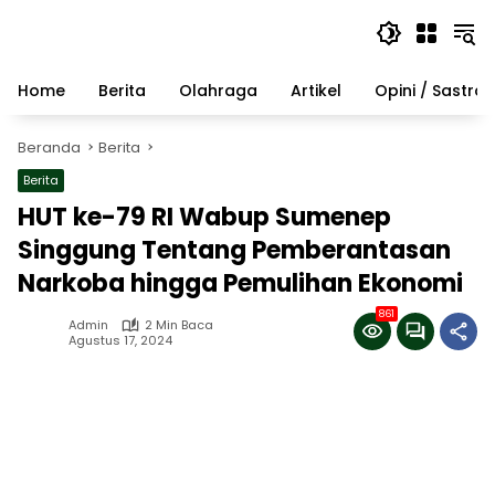
Langsung
ke
konten
Home
Berita
Olahraga
Artikel
Opini / Sastra
Beranda
Berita
Berita
HUT ke-79 RI Wabup Sumenep
Singgung Tentang Pemberantasan
Narkoba hingga Pemulihan Ekonomi
861
Admin
2 Min Baca
Agustus 17, 2024