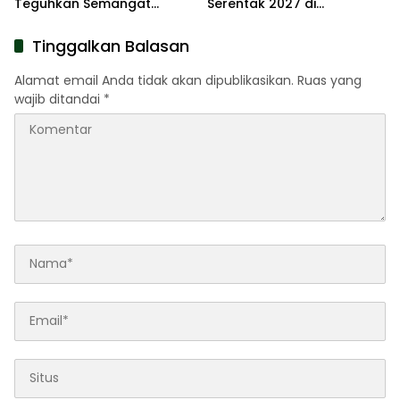
Teguhkan Semangat
Serentak 2027 di
Pengabdian Lewat Ziarah
Kabupaten Sumenep
Pahlawan
Tinggalkan Balasan
Alamat email Anda tidak akan dipublikasikan.
Ruas yang
wajib ditandai
*