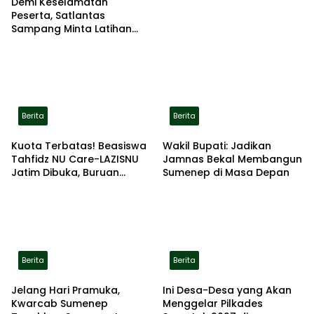
Demi Keselamatan
Peserta, Satlantas
Sampang Minta Latihan
Gerak Jalan Pindah ke
Lokasi Aman
Berita
Berita
Kuota Terbatas! Beasiswa
Wakil Bupati: Jadikan
Tahfidz NU Care-LAZISNU
Jamnas Bekal Membangun
Jatim Dibuka, Buruan
Sumenep di Masa Depan
Daftar
Berita
Berita
Jelang Hari Pramuka,
Ini Desa-Desa yang Akan
Kwarcab Sumenep
Menggelar Pilkades