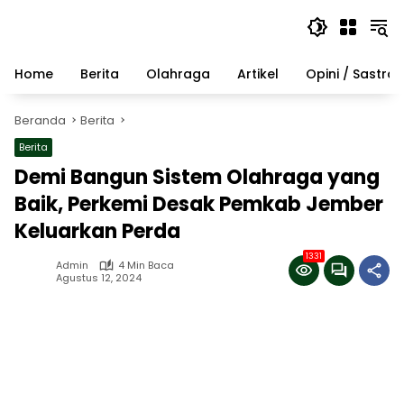
Langsung
ke
konten
Home
Berita
Olahraga
Artikel
Opini / Sastra
Beranda
Berita
Berita
Demi Bangun Sistem Olahraga yang
Baik, Perkemi Desak Pemkab Jember
Keluarkan Perda
1331
Admin
4 Min Baca
Agustus 12, 2024