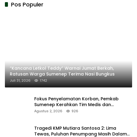
Pos Populer
“Kancana Letkol Teddy” Warnai Jumat Berkah,
Ratusan Warga Sumenep Terima Nasi Bungkus
Juli 31, 2026
1742
Fokus Penyelamatan Korban, Pemkab
Sumenep Kerahkan Tim Medis dan
Ambulans ke Pelabuhan Kalianget
Agustus 2, 2026
926
Tragedi KMP Mutiara Santosa 2: Lima
Tewas, Puluhan Penumpang Masih Dalam