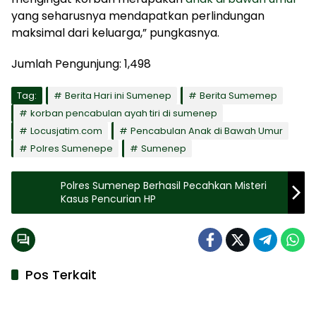
yang seharusnya mendapatkan perlindungan
maksimal dari keluarga,” pungkasnya.
Jumlah Pengunjung:
1,498
Tag:
Berita Hari ini Sumenep
Berita Sumemep
korban pencabulan ayah tiri di sumenep
Locusjatim.com
Pencabulan Anak di Bawah Umur
Polres Sumenepe
Sumenep
Polres Sumenep Berhasil Pecahkan Misteri
Kasus Pencurian HP
Pos Terkait