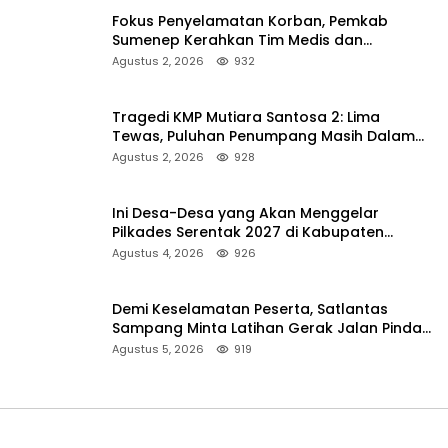
Fokus Penyelamatan Korban, Pemkab
Sumenep Kerahkan Tim Medis dan
Ambulans ke Pelabuhan Kalianget
Agustus 2, 2026
932
Tragedi KMP Mutiara Santosa 2: Lima
Tewas, Puluhan Penumpang Masih Dalam
Pencarian
Agustus 2, 2026
928
Ini Desa-Desa yang Akan Menggelar
Pilkades Serentak 2027 di Kabupaten
Sumenep
Agustus 4, 2026
926
Demi Keselamatan Peserta, Satlantas
Sampang Minta Latihan Gerak Jalan Pindah
ke Lokasi Aman
Agustus 5, 2026
919