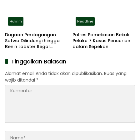
Hukrim
Headline
Dugaan Perdagangan
Polres Pamekasan Bekuk
Satwa Dilindungi hingga
Pelaku 7 Kasus Pencurian
Benih Lobster Ilegal
dalam Sepekan
Terbongkar, Polda Jatim
Amankan Empat
Tinggalkan Balasan
Tersangka
Alamat email Anda tidak akan dipublikasikan.
Ruas yang
wajib ditandai
*