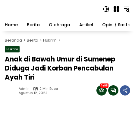
Langsung
ke
konten
Home
Berita
Olahraga
Artikel
Opini / Sastra
Beranda
Berita
Hukrim
Hukrim
Anak di Bawah Umur di Sumenep
Diduga Jadi Korban Pencabulan
Ayah Tiri
1498
Admin
2 Min Baca
Agustus 12, 2024