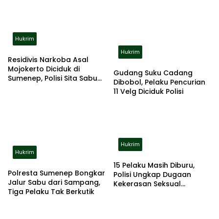
Hukrim
Hukrim
Residivis Narkoba Asal
Mojokerto Diciduk di
Gudang Suku Cadang
Sumenep, Polisi Sita Sabu
Dibobol, Pelaku Pencurian
dan Alat Hisap
11 Velg Diciduk Polisi
Hukrim
Hukrim
15 Pelaku Masih Diburu,
Polresta Sumenep Bongkar
Polisi Ungkap Dugaan
Jalur Sabu dari Sampang,
Kekerasan Seksual
Tiga Pelaku Tak Berkutik
Berulang terhadap Anak
Disabilitas