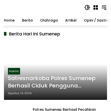
Langsung
ke
konten
Home
Berita
Olahraga
Artikel
Opini / Sastra
Berita Hari ini Sumenep
Hukrim
Satresnarkoba Polres Sumenep
Berhasil Ciduk Pengguna
Narkoba di Pinggir Jalan
Agustus 14, 2024
Polres Sumenep Berhasil Pecahkan