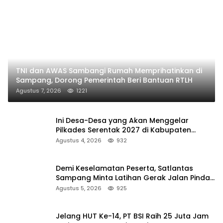
TNI dan AWAS Sambangi Rumah Memprihatinkan di
Sampang, Dorong Pemerintah Beri Bantuan RTLH
Agustus 7, 2026
1221
Ini Desa-Desa yang Akan Menggelar
Pilkades Serentak 2027 di Kabupaten
Sumenep
Agustus 4, 2026
932
Demi Keselamatan Peserta, Satlantas
Sampang Minta Latihan Gerak Jalan Pindah
ke Lokasi Aman
Agustus 5, 2026
925
Jelang HUT Ke-14, PT BSI Raih 25 Juta Jam