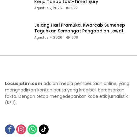
Kerja Tanpa Lost-Time Injury
Agustus 7, 2026
922
Jelang Hari Pramuka, Kwarcab Sumenep
Teguhkan Semangat Pengabdian Lewat
Ziarah Pahlawan
Agustus 4, 2026
838
Locusjatim.com
adalah media pemberitaan online, yang
menghadirkan konten berita yang kredibel, berdasarkan
fakta. Dengan tetap mengedepankan kode etik jurnalistik
(KEJ).