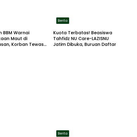
Berita
n BBM Warnai
Kuota Terbatas! Beasiswa
kaan Maut di
Tahfidz NU Care-LAZISNU
san, Korban Tewas
Jatim Dibuka, Buruan Daftar
r di Lokasi
Berita