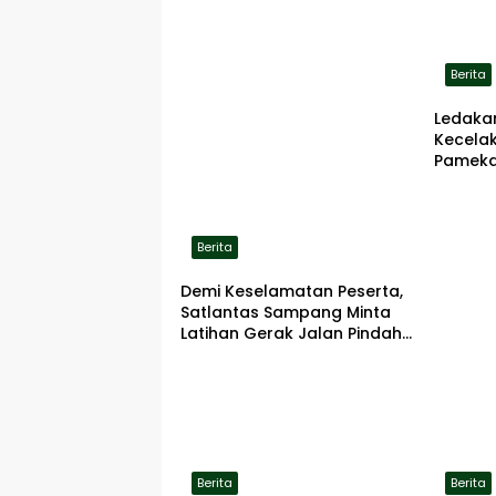
Berita
Ledaka
Kecela
Pameka
Terbaka
Berita
Demi Keselamatan Peserta,
Satlantas Sampang Minta
Latihan Gerak Jalan Pindah
ke Lokasi Aman
Berita
Berita