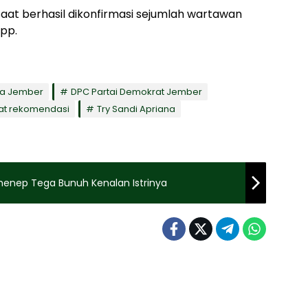
” saat berhasil dikonfirmasi sejumlah wartawan
app.
ta Jember
DPC Partai Demokrat Jember
at rekomendasi
Try Sandi Apriana
umenep Tega Bunuh Kenalan Istrinya