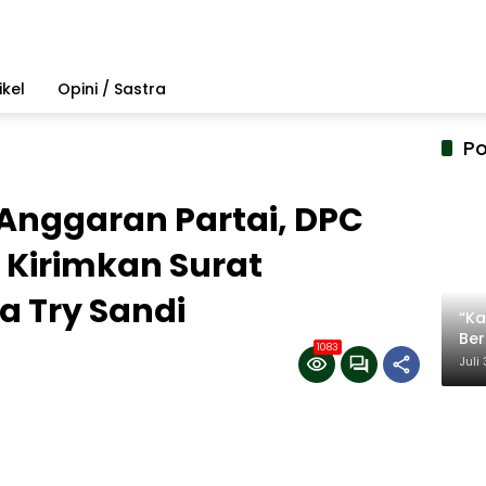
ikel
Opini / Sastra
Po
Anggaran Partai, DPC
Kirimkan Surat
 Try Sandi
“Ka
Be
1083
Ter
Juli