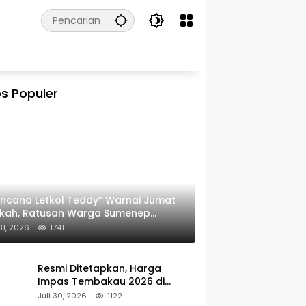
s Populer
ncana Letkol Teddy” Warnai Jumat
rkah, Ratusan Warga Sumenep
ima Nasi Bungkus
 31, 2026
1741
Resmi Ditetapkan, Harga
Impas Tembakau 2026 di
Sumenep Alami Kenaikan
Juli 30, 2026
1122