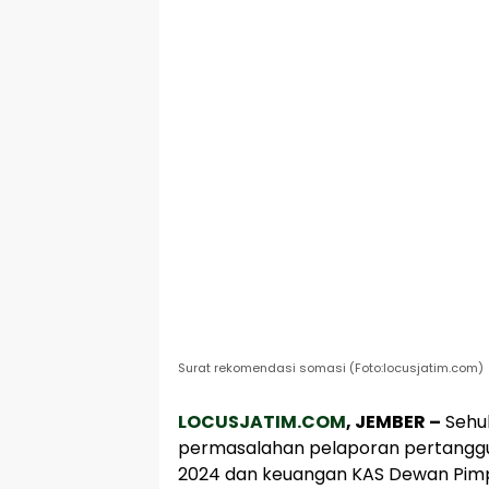
Surat rekomendasi somasi (Foto:locusjatim.com)
LOCUSJATIM.COM
, JEMBER –
Sehub
permasalahan pelaporan pertanggu
2024 dan keuangan KAS Dewan Pim