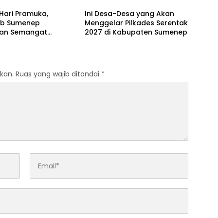
Hari Pramuka,
Ini Desa-Desa yang Akan
b Sumenep
Menggelar Pilkades Serentak
an Semangat
2027 di Kabupaten Sumenep
dian Lewat Ziarah
an
kan.
Ruas yang wajib ditandai
*