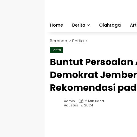
Langsung
ke
konten
Home
Berita
Olahraga
Art
Beranda
Berita
Berita
Buntut Persoalan 
Demokrat Jember 
Rekomendasi pada
Admin
2 Min Baca
Agustus 12, 2024