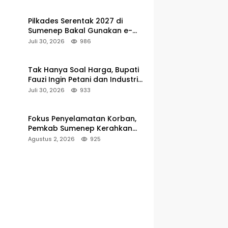
hingga 5 Persen
Pilkades Serentak 2027 di
Sumenep Bakal Gunakan e-
Voting, Regulasi Mulai Disusun
Juli 30, 2026
986
Tak Hanya Soal Harga, Bupati
Fauzi Ingin Petani dan Industri
Rokok Tumbuh Bersama
Juli 30, 2026
933
Fokus Penyelamatan Korban,
Pemkab Sumenep Kerahkan
Tim Medis dan Ambulans ke
Agustus 2, 2026
925
Pelabuhan Kalianget