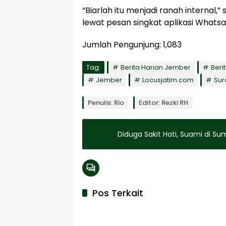
“Biarlah itu menjadi ranah internal,
lewat pesan singkat aplikasi Whats
Jumlah Pengunjung:
1,083
Tag:
Berita Harian Jember
Beri
Jember
Locusjatim.com
Sur
Penulis: Rio
Editor: Rezki RH
Diduga Sakit Hati, Suami di S
Pos Terkait