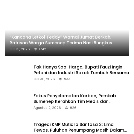
“Kancana Letkol Teddy” Warnai Jumat Berkah,
Ratusan Warga Sumenep Terima Nasi Bungkus
Juli 31, 2026
1742
Tak Hanya Soal Harga, Bupati Fauzi Ingin
Petani dan Industri Rokok Tumbuh Bersama
Juli 30, 2026
933
Fokus Penyelamatan Korban, Pemkab
Sumenep Kerahkan Tim Medis dan
Ambulans ke Pelabuhan Kalianget
Agustus 2, 2026
926
Tragedi KMP Mutiara Santosa 2: Lima
Tewas, Puluhan Penumpang Masih Dalam