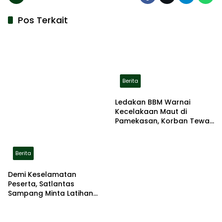
Pos Terkait
Berita
Ledakan BBM Warnai
Kecelakaan Maut di
Pamekasan, Korban Tewas
Terbakar di Lokasi
Berita
Demi Keselamatan
Peserta, Satlantas
Sampang Minta Latihan
Gerak Jalan Pindah ke
Lokasi Aman