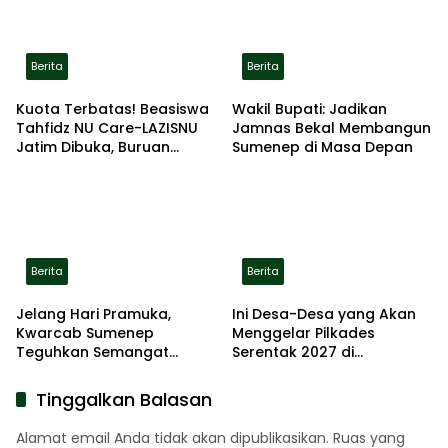
Berita
Berita
Kuota Terbatas! Beasiswa
Wakil Bupati: Jadikan
Tahfidz NU Care-LAZISNU
Jamnas Bekal Membangun
Jatim Dibuka, Buruan
Sumenep di Masa Depan
Daftar
Berita
Berita
Jelang Hari Pramuka,
Ini Desa-Desa yang Akan
Kwarcab Sumenep
Menggelar Pilkades
Teguhkan Semangat
Serentak 2027 di
Pengabdian Lewat Ziarah
Kabupaten Sumenep
Pahlawan
Tinggalkan Balasan
Alamat email Anda tidak akan dipublikasikan.
Ruas yang