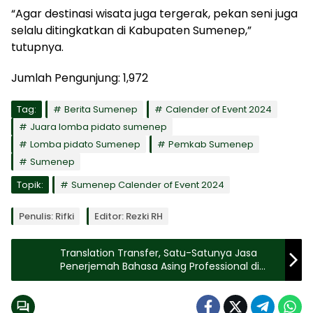
“Agar destinasi wisata juga tergerak, pekan seni juga
selalu ditingkatkan di Kabupaten Sumenep,”
tutupnya.
Jumlah Pengunjung:
1,972
Tag:
Berita Sumenep
Calender of Event 2024
Juara lomba pidato sumenep
Lomba pidato Sumenep
Pemkab Sumenep
Sumenep
Topik:
Sumenep Calender of Event 2024
Penulis: Rifki
Editor: Rezki RH
Translation Transfer, Satu-Satunya Jasa
Penerjemah Bahasa Asing Professional di
Jember