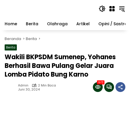
Langsung
ke
konten
Home
Berita
Olahraga
Artikel
Opini / Sastra
Beranda
Berita
Berita
Wakili BKPSDM Sumenep, Yohanes
Berhasil Bawa Pulang Gelar Juara
Lomba Pidato Bung Karno
1972
Admin
2 Min Baca
Juni 30, 2024