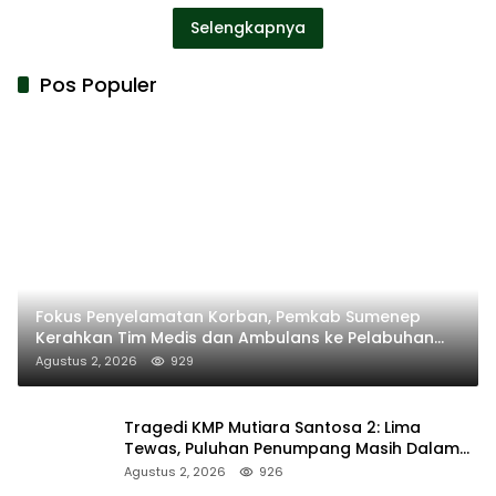
Selengkapnya
Pos Populer
Fokus Penyelamatan Korban, Pemkab Sumenep
Kerahkan Tim Medis dan Ambulans ke Pelabuhan
Kalianget
Agustus 2, 2026
929
Tragedi KMP Mutiara Santosa 2: Lima
Tewas, Puluhan Penumpang Masih Dalam
Pencarian
Agustus 2, 2026
926