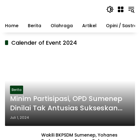
Langsung
ke
konten
Home
Berita
Olahraga
Artikel
Opini / Sastra
Calender of Event 2024
Berita
Minim Partisipasi, OPD Sumenep
Dinilai Tak Antusias Sukseskan
Calender of Event
Juli 1, 2024
Wakili BKPSDM Sumenep, Yohanes