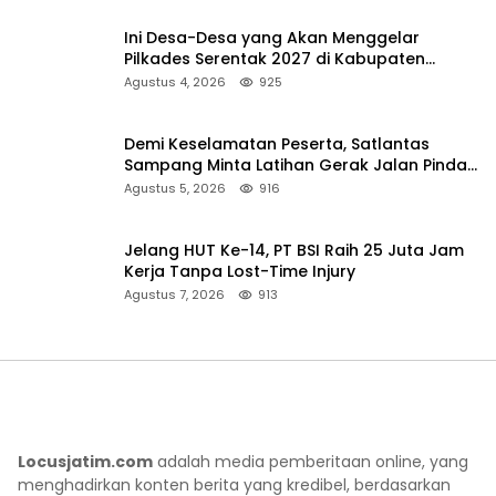
Ini Desa-Desa yang Akan Menggelar
Pilkades Serentak 2027 di Kabupaten
Sumenep
Agustus 4, 2026
925
Demi Keselamatan Peserta, Satlantas
Sampang Minta Latihan Gerak Jalan Pindah
ke Lokasi Aman
Agustus 5, 2026
916
Jelang HUT Ke-14, PT BSI Raih 25 Juta Jam
Kerja Tanpa Lost-Time Injury
Agustus 7, 2026
913
Locusjatim.com
adalah media pemberitaan online, yang
menghadirkan konten berita yang kredibel, berdasarkan