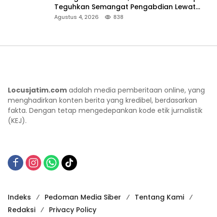
Teguhkan Semangat Pengabdian Lewat
Ziarah Pahlawan
Agustus 4, 2026
838
Locusjatim.com
adalah media pemberitaan online, yang
menghadirkan konten berita yang kredibel, berdasarkan
fakta. Dengan tetap mengedepankan kode etik jurnalistik
(KEJ).
Indeks
Pedoman Media Siber
Tentang Kami
Redaksi
Privacy Policy