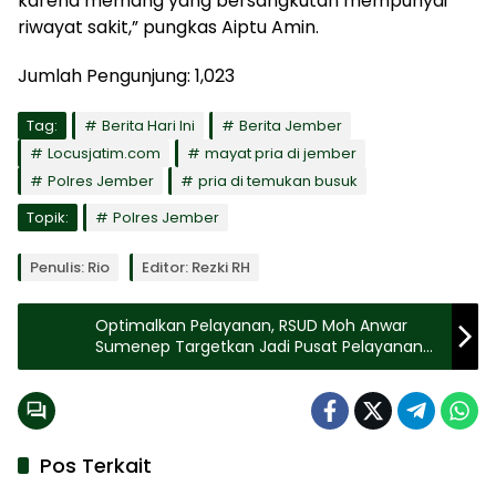
karena memang yang bersangkutan mempunyai
riwayat sakit,” pungkas Aiptu Amin.
Jumlah Pengunjung:
1,023
Tag:
Berita Hari Ini
Berita Jember
Locusjatim.com
mayat pria di jember
Polres Jember
pria di temukan busuk
Topik:
Polres Jember
Penulis: Rio
Editor: Rezki RH
Optimalkan Pelayanan, RSUD Moh Anwar
Sumenep Targetkan Jadi Pusat Pelayanan
Onkologi Madura
Pos Terkait