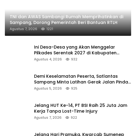
TNI dan AWAS Sambangi Rumah Memprihatinkan di
Sampang, Dorong Pemerintah Beri Bantuan RTLH
Agustus 7, 2026
1221
Ini Desa-Desa yang Akan Menggelar
Pilkades Serentak 2027 di Kabupaten
Sumenep
Agustus 4, 2026
932
Demi Keselamatan Peserta, Satlantas
Sampang Minta Latihan Gerak Jalan Pindah
ke Lokasi Aman
Agustus 5, 2026
925
Jelang HUT Ke-14, PT BSI Raih 25 Juta Jam
Kerja Tanpa Lost-Time Injury
Agustus 7, 2026
922
Jelang Hari Pramuka, Kwarcab Sumenep