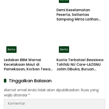
Demi Keselamatan
Peserta, Satlantas
Sampang Minta Latihan
Gerak Jalan Pindah ke
Lokasi Aman
Berita
Berita
Ledakan BBM Warnai
Kuota Terbatas! Beasiswa
Kecelakaan Maut di
Tahfidz NU Care-LAZISNU
Pamekasan, Korban Tewas
Jatim Dibuka, Buruan
Terbakar di Lokasi
Daftar
Tinggalkan Balasan
Alamat email Anda tidak akan dipublikasikan.
Ruas yang
wajib ditandai
*