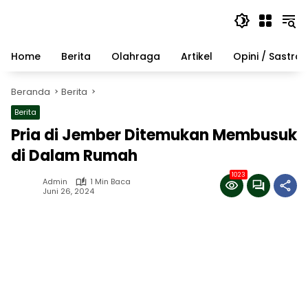
Langsung
ke
konten
Home
Berita
Olahraga
Artikel
Opini / Sastra
Beranda
Berita
Berita
Pria di Jember Ditemukan Membusuk
di Dalam Rumah
1023
Admin
1 Min Baca
Juni 26, 2024