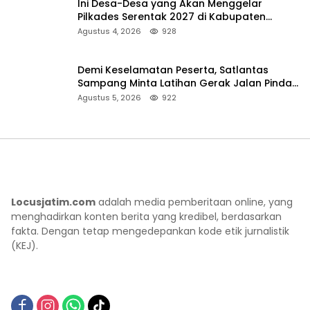
Ini Desa-Desa yang Akan Menggelar
Pilkades Serentak 2027 di Kabupaten
Sumenep
Agustus 4, 2026
928
Demi Keselamatan Peserta, Satlantas
Sampang Minta Latihan Gerak Jalan Pindah
ke Lokasi Aman
Agustus 5, 2026
922
Locusjatim.com
adalah media pemberitaan online, yang
menghadirkan konten berita yang kredibel, berdasarkan
fakta. Dengan tetap mengedepankan kode etik jurnalistik
(KEJ).