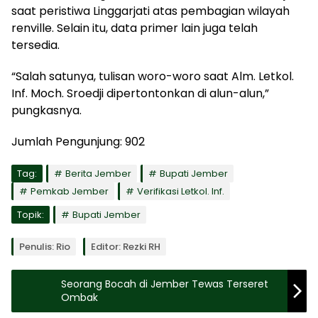
saat peristiwa Linggarjati atas pembagian wilayah
renville. Selain itu, data primer lain juga telah
tersedia.
“Salah satunya, tulisan woro-woro saat Alm. Letkol.
Inf. Moch. Sroedji dipertontonkan di alun-alun,”
pungkasnya.
Jumlah Pengunjung:
902
Tag:
Berita Jember
Bupati Jember
Pemkab Jember
Verifikasi Letkol. Inf.
Topik:
Bupati Jember
Penulis: Rio
Editor: Rezki RH
Seorang Bocah di Jember Tewas Terseret
Ombak