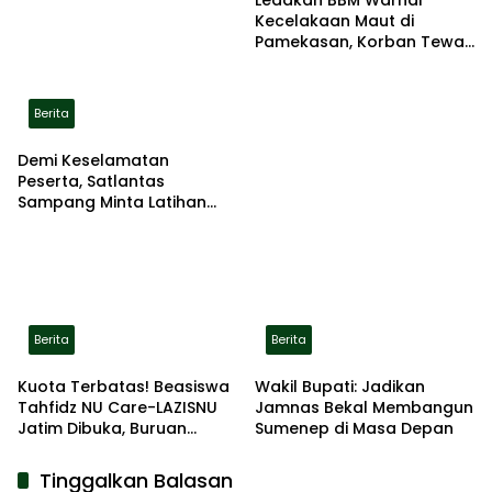
Ledakan BBM Warnai
Kecelakaan Maut di
Pamekasan, Korban Tewas
Terbakar di Lokasi
Berita
Demi Keselamatan
Peserta, Satlantas
Sampang Minta Latihan
Gerak Jalan Pindah ke
Lokasi Aman
Berita
Berita
Kuota Terbatas! Beasiswa
Wakil Bupati: Jadikan
Tahfidz NU Care-LAZISNU
Jamnas Bekal Membangun
Jatim Dibuka, Buruan
Sumenep di Masa Depan
Daftar
Tinggalkan Balasan