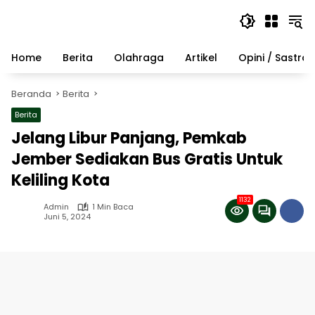
Langsung
ke
konten
Home
Berita
Olahraga
Artikel
Opini / Sastra
Beranda
Berita
Berita
Jelang Libur Panjang, Pemkab
Jember Sediakan Bus Gratis Untuk
Keliling Kota
1132
Admin
1 Min Baca
Juni 5, 2024