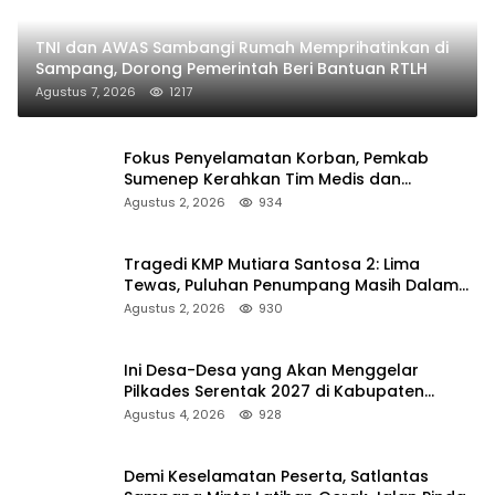
TNI dan AWAS Sambangi Rumah Memprihatinkan di
Sampang, Dorong Pemerintah Beri Bantuan RTLH
Agustus 7, 2026
1217
Fokus Penyelamatan Korban, Pemkab
Sumenep Kerahkan Tim Medis dan
Ambulans ke Pelabuhan Kalianget
Agustus 2, 2026
934
Tragedi KMP Mutiara Santosa 2: Lima
Tewas, Puluhan Penumpang Masih Dalam
Pencarian
Agustus 2, 2026
930
Ini Desa-Desa yang Akan Menggelar
Pilkades Serentak 2027 di Kabupaten
Sumenep
Agustus 4, 2026
928
Demi Keselamatan Peserta, Satlantas