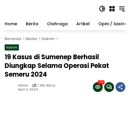
Langsung
ke
konten
Home
Berita
Olahraga
Artikel
Opini / Sastra
Beranda
Berita
Hukrim
Hukrim
19 Kasus di Sumenep Berhasil
Diungkap Selama Operasi Pekat
Semeru 2024
736
Admin
1 Min Baca
April 3, 2024