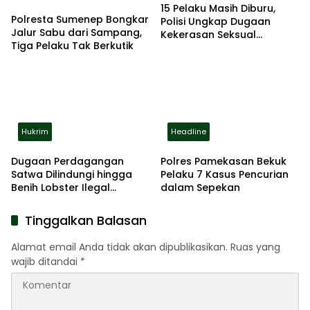
15 Pelaku Masih Diburu,
Polresta Sumenep Bongkar
Polisi Ungkap Dugaan
Jalur Sabu dari Sampang,
Kekerasan Seksual
Tiga Pelaku Tak Berkutik
Berulang terhadap Anak
Disabilitas
Hukrim
Headline
Dugaan Perdagangan
Polres Pamekasan Bekuk
Satwa Dilindungi hingga
Pelaku 7 Kasus Pencurian
Benih Lobster Ilegal
dalam Sepekan
Terbongkar, Polda Jatim
Amankan Empat
Tinggalkan Balasan
Tersangka
Alamat email Anda tidak akan dipublikasikan.
Ruas yang
wajib ditandai
*