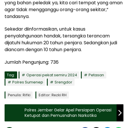
yang bahan peledak ya, kita cari tempat yang aman
agar tidak mengganggu orang-orang sekitar,”
tandasnya.
Sekedar diinformasikan, untuk kasus
penyalahgunaan handak, tersangka terancam
dijatuhi hukuman 20 tahun penjara. Sedangkan judi
diancam dengan 10 tahun penjara.
Jumlah Pengunjung:
736
Tag:
Operasi pekat semiru 2024
Petasan
Polres Sumenep
Srengdor
Penulis: Rifki
Editor: Rezki RH
Polres Jember Gelar Apel Persiapan Operasi
Ketupat dan Pemusnahan Narkotika