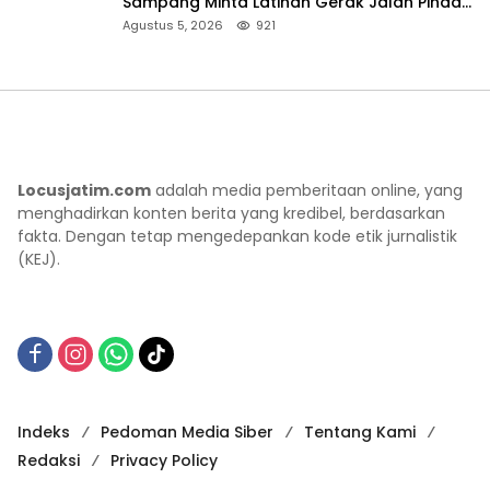
Sampang Minta Latihan Gerak Jalan Pindah
ke Lokasi Aman
Agustus 5, 2026
921
Locusjatim.com
adalah media pemberitaan online, yang
menghadirkan konten berita yang kredibel, berdasarkan
fakta. Dengan tetap mengedepankan kode etik jurnalistik
(KEJ).
Indeks
Pedoman Media Siber
Tentang Kami
Redaksi
Privacy Policy