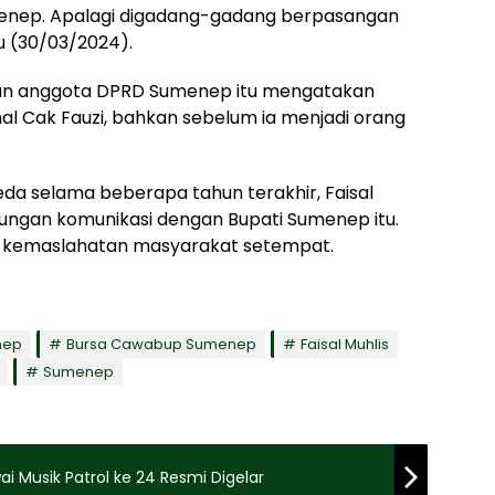
nep. Apalagi digadang-gadang berpasangan
u (30/03/2024).
ngan anggota DPRD Sumenep itu mengatakan
l Cak Fauzi, bahkan sebelum ia menjadi orang
eda selama beberapa tahun terakhir, Faisal
bungan komunikasi dengan Bupati Sumenep itu.
 kemaslahatan masyarakat setempat.
nep
Bursa Cawabup Sumenep
Faisal Muhlis
Sumenep
i Musik Patrol ke 24 Resmi Digelar