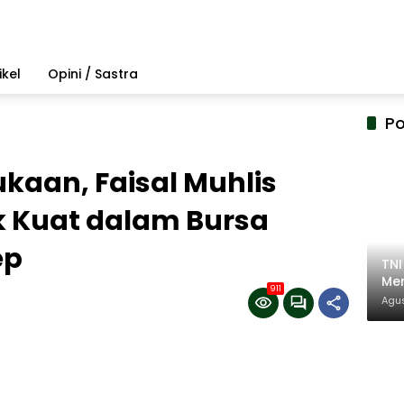
ikel
Opini / Sastra
Po
kaan, Faisal Muhlis
k Kuat dalam Bursa
ep
TN
Mem
911
Pem
Agus