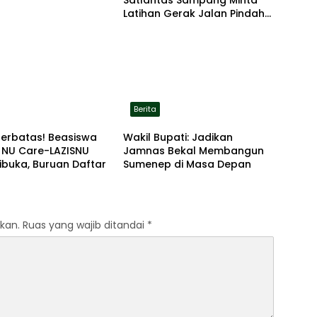
Satlantas Sampang Minta
Latihan Gerak Jalan Pindah
ke Lokasi Aman
Berita
Terbatas! Beasiswa
Wakil Bupati: Jadikan
 NU Care-LAZISNU
Jamnas Bekal Membangun
ibuka, Buruan Daftar
Sumenep di Masa Depan
kan.
Ruas yang wajib ditandai
*