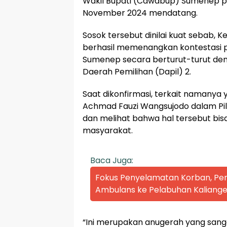
Wakil Bupati (Cawabup) Sumenep pa
November 2024 mendatang.
Sosok tersebut dinilai kuat sebab, 
berhasil memenangkan kontestasi pol
Sumenep secara berturut-turut de
Daerah Pemilihan (Dapil) 2.
Saat dikonfirmasi, terkait namany
Achmad Fauzi Wangsujodo dalam Pi
dan melihat bahwa hal tersebut bisa 
masyarakat.
Baca Juga:
Fokus Penyelamatan Korban, P
Ambulans ke Pelabuhan Kaliange
“Ini merupakan anugerah yang sangat