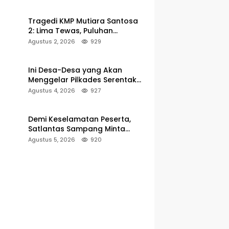
Pelabuhan Kalianget
Tragedi KMP Mutiara Santosa
2: Lima Tewas, Puluhan
Penumpang Masih Dalam
Agustus 2, 2026
929
Pencarian
Ini Desa-Desa yang Akan
Menggelar Pilkades Serentak
2027 di Kabupaten Sumenep
Agustus 4, 2026
927
Demi Keselamatan Peserta,
Satlantas Sampang Minta
Latihan Gerak Jalan Pindah ke
Agustus 5, 2026
920
Lokasi Aman