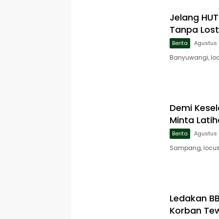
Jelang HUT 
Tanpa Lost
Berita
Agustus 
Banyuwangi, loc
Demi Kese
Minta Lati
Berita
Agustus 
Sampang, locus
Ledakan B
Korban Tew