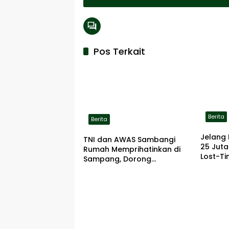
Pos Terkait
Berita
Berita
Jelang 
TNI dan AWAS Sambangi
25 Jut
Rumah Memprihatinkan di
Lost-Ti
Sampang, Dorong
Pemerintah Beri Bantuan
RTLH