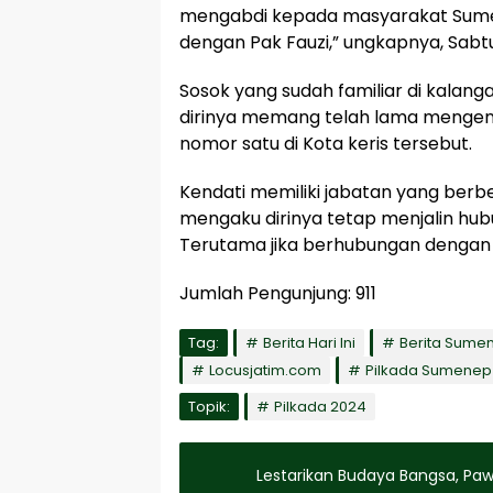
mengabdi kepada masyarakat Sume
dengan Pak Fauzi,” ungkapnya, Sabt
Sosok yang sudah familiar di kala
dirinya memang telah lama mengena
nomor satu di Kota keris tersebut.
Kendati memiliki jabatan yang berb
mengaku dirinya tetap menjalin hu
Terutama jika berhubungan dengan
Jumlah Pengunjung:
911
Tag:
Berita Hari Ini
Berita Sume
Locusjatim.com
Pilkada Sumenep
Topik:
Pilkada 2024
Lestarikan Budaya Bangsa, Pawa