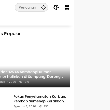
s Populer
I dan AWAS Sambangi Rumah
prihatinkan di Sampang, Dorong
erintah Beri Bantuan RTLH
tus 7, 2026
1216
Fokus Penyelamatan Korban,
Pemkab Sumenep Kerahkan
Tim Medis dan Ambulans ke
Agustus 2, 2026
933