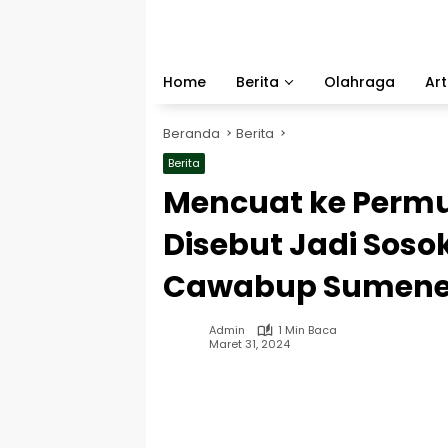
Langsung
ke
konten
Home
Berita
Olahraga
Art
Beranda
Berita
Berita
Mencuat ke Permu
Disebut Jadi Soso
Cawabup Sumen
Admin
1 Min Baca
Maret 31, 2024