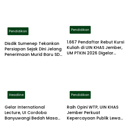
Sekolah
Guru
Pendidikan
Pendidikan
1.667 Pendaftar Rebut Kursi
Disdik Sumenep Tekankan
Kuliah di UIN KHAS Jember,
Persiapan Sejak Dini Jelang
UM PTKIN 2026 Digelar
Penerimaan Murid Baru SD
Ketat dan Terstandar
2026
Headline
Pendidikan
Gelar International
Raih Opini WTP, UIN KHAS
Lecture, UI Cordoba
Jember Perkuat
Banyuwangi Bedah Masa
Kepercayaan Publik Lewat
Depan AI Bersama
Tata Kelola Keuangan