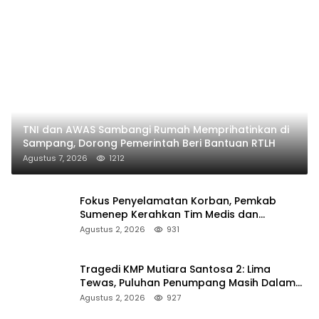
TNI dan AWAS Sambangi Rumah Memprihatinkan di
Sampang, Dorong Pemerintah Beri Bantuan RTLH
Agustus 7, 2026
1212
Fokus Penyelamatan Korban, Pemkab
Sumenep Kerahkan Tim Medis dan
Ambulans ke Pelabuhan Kalianget
Agustus 2, 2026
931
Tragedi KMP Mutiara Santosa 2: Lima
Tewas, Puluhan Penumpang Masih Dalam
Pencarian
Agustus 2, 2026
927