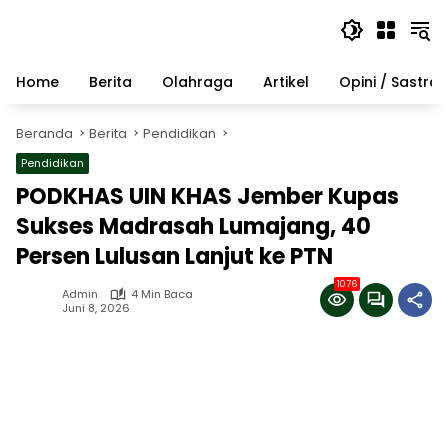
Langsung
ke
konten
Home
Berita
Olahraga
Artikel
Opini / Sastra
Beranda
Berita
Pendidikan
Pendidikan
PODKHAS UIN KHAS Jember Kupas
Sukses Madrasah Lumajang, 40
Persen Lulusan Lanjut ke PTN
1076
Admin
4 Min Baca
Juni 8, 2026