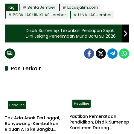
Tag:
Berita Jember
Locusjatim.com
PODKHAS UIN KHAS Jember
UIN KHAS Jember
Disdik Sumenep Tekankan Persiapan Sejak
Dini Jelang Penerimaan Murid Baru SD 2026
Pos Terkait
Headline
Headline
Pastikan Pemerataan
Tak Ada Anak Tertinggal,
Pendidikan, Disdik Sumenep
Banyuwangi Kembalikan
Komitmen Dorong
Ribuan ATS ke Bangku
Peningkatan Kapasitas