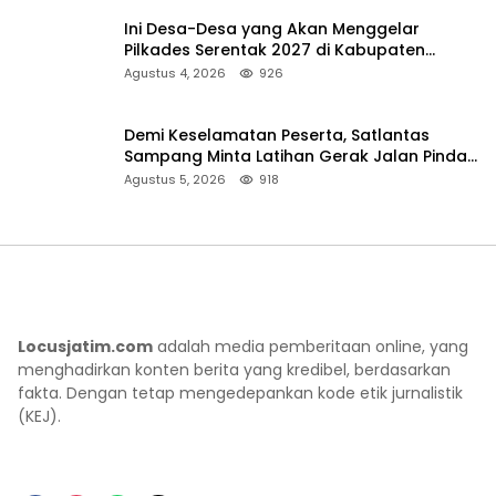
Ini Desa-Desa yang Akan Menggelar
Pilkades Serentak 2027 di Kabupaten
Sumenep
Agustus 4, 2026
926
Demi Keselamatan Peserta, Satlantas
Sampang Minta Latihan Gerak Jalan Pindah
ke Lokasi Aman
Agustus 5, 2026
918
Locusjatim.com
adalah media pemberitaan online, yang
menghadirkan konten berita yang kredibel, berdasarkan
fakta. Dengan tetap mengedepankan kode etik jurnalistik
(KEJ).