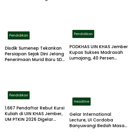
Peningkatan Kapasitas
Sekolah
Guru
Pendidikan
Pendidikan
PODKHAS UIN KHAS Jember
Disdik Sumenep Tekankan
Kupas Sukses Madrasah
Persiapan Sejak Dini Jelang
Lumajang, 40 Persen
Penerimaan Murid Baru SD
Lulusan Lanjut ke PTN
2026
Pendidikan
Headline
1.667 Pendaftar Rebut Kursi
Kuliah di UIN KHAS Jember,
Gelar International
UM PTKIN 2026 Digelar
Lecture, UI Cordoba
Ketat dan Terstandar
Banyuwangi Bedah Masa
Depan AI Bersama