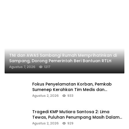
TNI dan AWAS Sambangi Rumah Memprihatinkan di
Sampang, Dorong Pemerintah Beri Bantuan RTLH
Agustus 7, 2026
1217
Fokus Penyelamatan Korban, Pemkab
Sumenep Kerahkan Tim Medis dan
Ambulans ke Pelabuhan Kalianget
Agustus 2, 2026
933
Tragedi KMP Mutiara Santosa 2: Lima
Tewas, Puluhan Penumpang Masih Dalam
Pencarian
Agustus 2, 2026
929