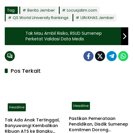
Tag:
Berita Jember
Locusjatim.com
QS World University Rankings
UIN KHAS Jember
Tak Mau Ambil Risiko, RSUD Sumenep
Perketat Validasi Data Medis
Pos Terkait
Headline
Headline
Pastikan Pemerataan
Tak Ada Anak Tertinggal,
Pendidikan, Disdik Sumenep
Banyuwangi Kembalikan
Komitmen Dorong
Ribuan ATS ke Bangku