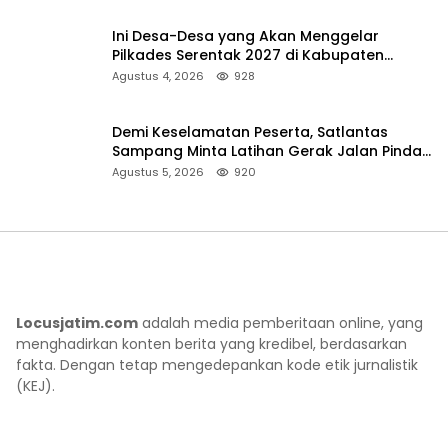
Ini Desa-Desa yang Akan Menggelar
Pilkades Serentak 2027 di Kabupaten
Sumenep
Agustus 4, 2026
928
Demi Keselamatan Peserta, Satlantas
Sampang Minta Latihan Gerak Jalan Pindah
ke Lokasi Aman
Agustus 5, 2026
920
Locusjatim.com
adalah media pemberitaan online, yang
menghadirkan konten berita yang kredibel, berdasarkan
fakta. Dengan tetap mengedepankan kode etik jurnalistik
(KEJ).