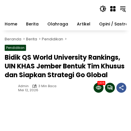
Langsung
ke
konten
Home
Berita
Olahraga
Artikel
Opini / Sastra
Beranda
Berita
Pendidikan
Pendidikan
Bidik QS World University Rankings,
UIN KHAS Jember Bentuk Tim Khusus
dan Siapkan Strategi Go Global
1305
Admin
3 Min Baca
Mei 12, 2026