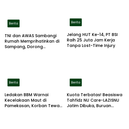
Berita
Berita
Jelang HUT Ke-14, PT BSI
TNI dan AWAS Sambangi
Raih 25 Juta Jam Kerja
Rumah Memprihatinkan di
Tanpa Lost-Time Injury
Sampang, Dorong
Pemerintah Beri Bantuan
RTLH
Berita
Berita
Ledakan BBM Warnai
Kuota Terbatas! Beasiswa
Kecelakaan Maut di
Tahfidz NU Care-LAZISNU
Pamekasan, Korban Tewas
Jatim Dibuka, Buruan
Terbakar di Lokasi
Daftar