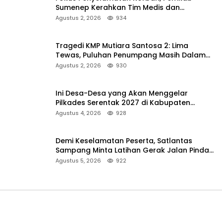
Sumenep Kerahkan Tim Medis dan
Ambulans ke Pelabuhan Kalianget
Agustus 2, 2026
934
Tragedi KMP Mutiara Santosa 2: Lima
Tewas, Puluhan Penumpang Masih Dalam
Pencarian
Agustus 2, 2026
930
Ini Desa-Desa yang Akan Menggelar
Pilkades Serentak 2027 di Kabupaten
Sumenep
Agustus 4, 2026
928
Demi Keselamatan Peserta, Satlantas
Sampang Minta Latihan Gerak Jalan Pindah
ke Lokasi Aman
Agustus 5, 2026
922