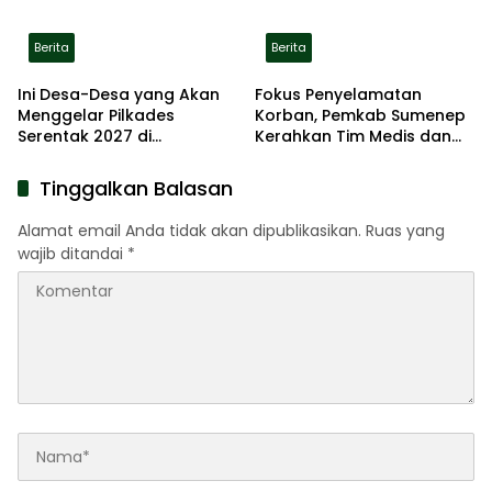
Berita
Berita
Ini Desa-Desa yang Akan
Fokus Penyelamatan
Menggelar Pilkades
Korban, Pemkab Sumenep
Serentak 2027 di
Kerahkan Tim Medis dan
Kabupaten Sumenep
Ambulans ke Pelabuhan
Kalianget
Tinggalkan Balasan
Alamat email Anda tidak akan dipublikasikan.
Ruas yang
wajib ditandai
*