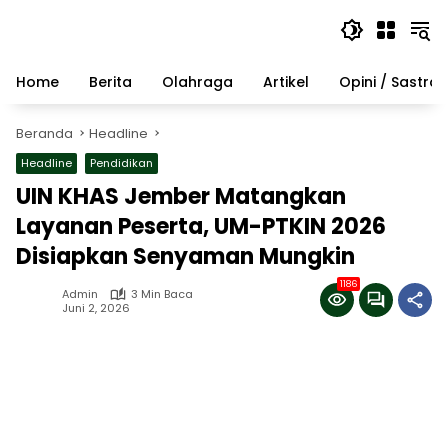
Langsung
ke
konten
Home
Berita
Olahraga
Artikel
Opini / Sastra
Beranda
Headline
Headline
Pendidikan
UIN KHAS Jember Matangkan
Layanan Peserta, UM-PTKIN 2026
Disiapkan Senyaman Mungkin
1186
Admin
3 Min Baca
Juni 2, 2026