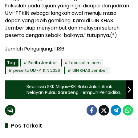
Fokuslah pada tujuan yang ingin dicapai dan jadikan
UM-PTKIN sebagai langkah awal menuju masa
depan yang lebih gemilang. Kami di UIN KHAS
Jember siap menyambut dan melayani seluruh
peserta dengan sebaik-baiknya,” tutupnya.(*)
Jumlah Pengunjung:
1,186
Tag:
Berita Jember
Locusjatim.com
peserta UM-PTKIN 2026
UIN KHAS Jember
Beasiswa SKK Migas–KEI Buka Jalan Anak
Nelayan Pulau Saredeng Tempuh Pendidikan
Tinggi
Pos Terkait