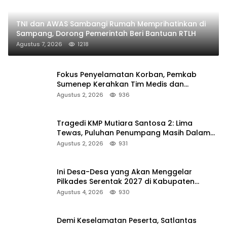
TNI dan AWAS Sambangi Rumah Memprihatinkan di
Sampang, Dorong Pemerintah Beri Bantuan RTLH
Agustus 7, 2026
1218
Fokus Penyelamatan Korban, Pemkab
Sumenep Kerahkan Tim Medis dan
Ambulans ke Pelabuhan Kalianget
Agustus 2, 2026
936
Tragedi KMP Mutiara Santosa 2: Lima
Tewas, Puluhan Penumpang Masih Dalam
Pencarian
Agustus 2, 2026
931
Ini Desa-Desa yang Akan Menggelar
Pilkades Serentak 2027 di Kabupaten
Sumenep
Agustus 4, 2026
930
Demi Keselamatan Peserta, Satlantas