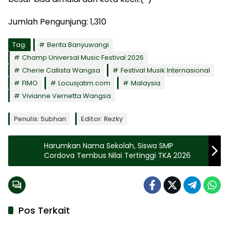
Jumlah Pengunjung:
1,310
Tag:
Berita Banyuwangi
Champ Universal Music Festival 2026
Cherie Callista Wangsa
Festival Musik Internasional
FIMO
Locusjatim.com
Malaysia
Vivianne Vernetta Wangsa
Penulis: Subhan
Editor: Rezky
Harumkan Nama Sekolah, Siswa SMP
Cordova Tembus Nilai Tertinggi TKA 2026
Pos Terkait