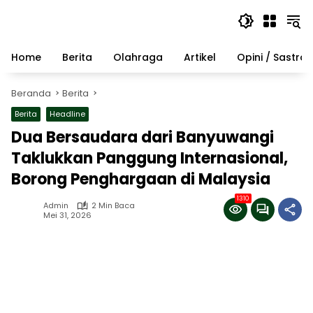
Langsung
ke
konten
Home
Berita
Olahraga
Artikel
Opini / Sastra
Beranda
Berita
Berita
Headline
Dua Bersaudara dari Banyuwangi
Taklukkan Panggung Internasional,
Borong Penghargaan di Malaysia
1310
Admin
2 Min Baca
Mei 31, 2026