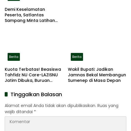
Demi Keselamatan
Peserta, Satlantas
Sampang Minta Latihan
Gerak Jalan Pindah ke
Lokasi Aman
Berita
Berita
Kuota Terbatas! Beasiswa
Wakil Bupati: Jadikan
Tahfidz NU Care-LAZISNU
Jamnas Bekal Membangun
Jatim Dibuka, Buruan
Sumenep di Masa Depan
Daftar
Tinggalkan Balasan
Alamat email Anda tidak akan dipublikasikan.
Ruas yang
wajib ditandai
*