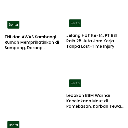
Berita
Berita
Jelang HUT Ke-14, PT BSI
TNI dan AWAS Sambangi
Raih 25 Juta Jam Kerja
Rumah Memprihatinkan di
Tanpa Lost-Time Injury
Sampang, Dorong
Pemerintah Beri Bantuan
RTLH
Berita
Ledakan BBM Warnai
Kecelakaan Maut di
Pamekasan, Korban Tewas
Terbakar di Lokasi
Berita