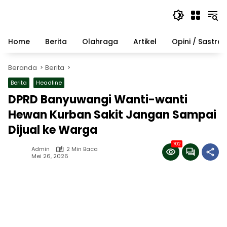
Langsung
ke
konten
Home
Berita
Olahraga
Artikel
Opini / Sastra
Beranda
Berita
Berita
Headline
DPRD Banyuwangi Wanti-wanti
Hewan Kurban Sakit Jangan Sampai
Dijual ke Warga
702
Admin
2 Min Baca
Mei 26, 2026