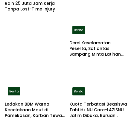
Raih 25 Juta Jam Kerja
Tanpa Lost-Time Injury
Berita
Demi Keselamatan
Peserta, Satlantas
Sampang Minta Latihan
Gerak Jalan Pindah ke
Lokasi Aman
Berita
Berita
Ledakan BBM Warnai
Kuota Terbatas! Beasiswa
Kecelakaan Maut di
Tahfidz NU Care-LAZISNU
Pamekasan, Korban Tewas
Jatim Dibuka, Buruan
Terbakar di Lokasi
Daftar