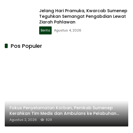
Jelang Hari Pramuka, Kwarcab Sumenep
Teguhkan Semangat Pengabdian Lewat
Ziarah Pahlawan
Berita
Agustus 4, 2026
Pos Populer
Fokus Penyelamatan Korban, Pemkab Sumenep
Kerahkan Tim Medis dan Ambulans ke Pelabuhan
Kalianget
Agustus 2, 2026
929