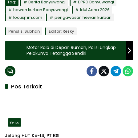
Tag:
Berita Banyuwangi
DPRD Banyuwangi
hewan kurban Banyuwangi
Idul Adha 2026
locusjTim.com
pengawasan hewan kurban
Penulis: Subhan
Editor: Rezky
Motor Raib di Depan Rumah, Polisi Ungkap
Pelakunya Tetangga Sendiri
Pos Terkait
Berita
Jelang HUT Ke-14, PT BSI