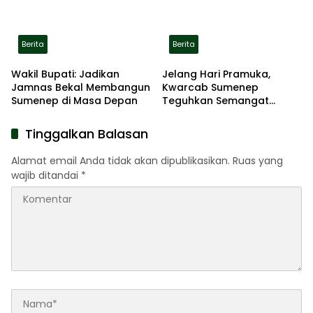
Berita
Berita
Wakil Bupati: Jadikan
Jelang Hari Pramuka,
Jamnas Bekal Membangun
Kwarcab Sumenep
Sumenep di Masa Depan
Teguhkan Semangat
Pengabdian Lewat Ziarah
Pahlawan
Tinggalkan Balasan
Alamat email Anda tidak akan dipublikasikan.
Ruas yang
wajib ditandai
*