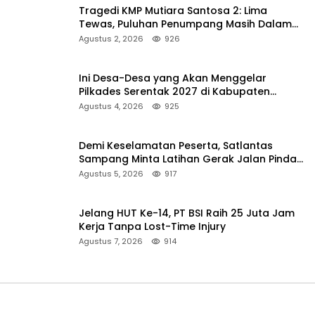
Tragedi KMP Mutiara Santosa 2: Lima
Tewas, Puluhan Penumpang Masih Dalam
Pencarian
Agustus 2, 2026
926
Ini Desa-Desa yang Akan Menggelar
Pilkades Serentak 2027 di Kabupaten
Sumenep
Agustus 4, 2026
925
Demi Keselamatan Peserta, Satlantas
Sampang Minta Latihan Gerak Jalan Pindah
ke Lokasi Aman
Agustus 5, 2026
917
Jelang HUT Ke-14, PT BSI Raih 25 Juta Jam
Kerja Tanpa Lost-Time Injury
Agustus 7, 2026
914