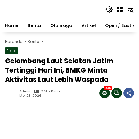
Langsung
ke
konten
Home
Berita
Olahraga
Artikel
Opini / Sastra
Beranda
Berita
Berita
Gelombang Laut Selatan Jatim
Tertinggi Hari Ini, BMKG Minta
Aktivitas Laut Lebih Waspada
935
Admin
2 Min Baca
Mei 23, 2026