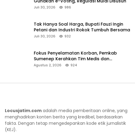
Gunakan e-Voting, Regulasi Mulai Disusun
Juli 30, 2026
986
Tak Hanya Soal Harga, Bupati Fauzi Ingin
Petani dan Industri Rokok Tumbuh Bersama
Juli 30, 2026
932
Fokus Penyelamatan Korban, Pemkab
Sumenep Kerahkan Tim Medis dan
Ambulans ke Pelabuhan Kalianget
Agustus 2, 2026
924
Locusjatim.com
adalah media pemberitaan online, yang
menghadirkan konten berita yang kredibel, berdasarkan
fakta. Dengan tetap mengedepankan kode etik jurnalistik
(KEJ).