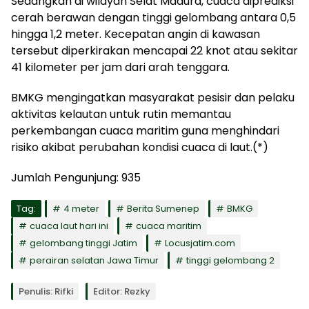
Sedangkan di wilayah Selat Madura, cuaca diprediksi
cerah berawan dengan tinggi gelombang antara 0,5
hingga 1,2 meter. Kecepatan angin di kawasan
tersebut diperkirakan mencapai 22 knot atau sekitar
41 kilometer per jam dari arah tenggara.
BMKG mengingatkan masyarakat pesisir dan pelaku
aktivitas kelautan untuk rutin memantau
perkembangan cuaca maritim guna menghindari
risiko akibat perubahan kondisi cuaca di laut.(*)
Jumlah Pengunjung:
935
Tag:
4 meter
Berita Sumenep
BMKG
cuaca laut hari ini
cuaca maritim
gelombang tinggi Jatim
Locusjatim.com
perairan selatan Jawa Timur
tinggi gelombang 2
Penulis: Rifki
Editor: Rezky