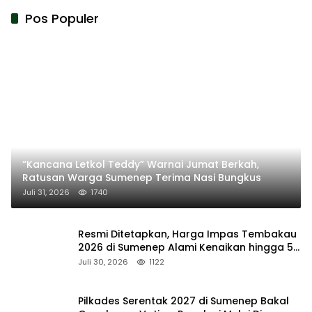
Pos Populer
“Kancana Letkol Teddy” Warnai Jumat Berkah,
Ratusan Warga Sumenep Terima Nasi Bungkus
Juli 31, 2026
1740
Resmi Ditetapkan, Harga Impas Tembakau
2026 di Sumenep Alami Kenaikan hingga 5
Persen
Juli 30, 2026
1122
Pilkades Serentak 2027 di Sumenep Bakal