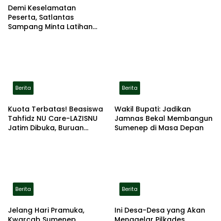
Demi Keselamatan
Peserta, Satlantas
Sampang Minta Latihan
Gerak Jalan Pindah ke
Lokasi Aman
Berita
Berita
Kuota Terbatas! Beasiswa
Wakil Bupati: Jadikan
Tahfidz NU Care-LAZISNU
Jamnas Bekal Membangun
Jatim Dibuka, Buruan
Sumenep di Masa Depan
Daftar
Berita
Berita
Jelang Hari Pramuka,
Ini Desa-Desa yang Akan
Kwarcab Sumenep
Menggelar Pilkades