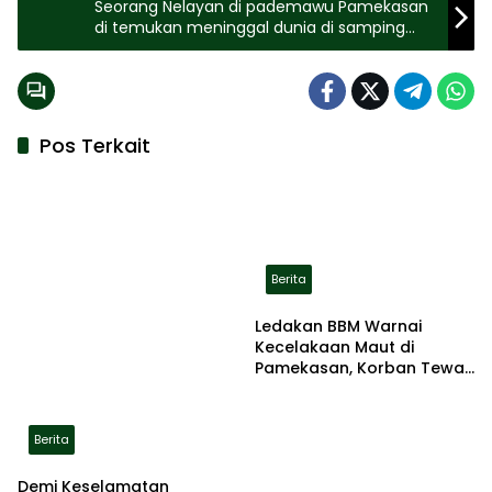
Seorang Nelayan di pademawu Pamekasan
di temukan meninggal dunia di samping
perahu
Pos Terkait
Berita
Ledakan BBM Warnai
Kecelakaan Maut di
Pamekasan, Korban Tewas
Terbakar di Lokasi
Berita
Demi Keselamatan