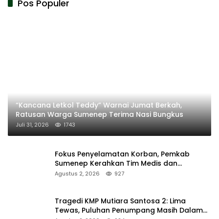
Pos Populer
“Kancana Letkol Teddy” Warnai Jumat Berkah,
Ratusan Warga Sumenep Terima Nasi Bungkus
Juli 31, 2026
1743
Fokus Penyelamatan Korban, Pemkab
Sumenep Kerahkan Tim Medis dan
Ambulans ke Pelabuhan Kalianget
Agustus 2, 2026
927
Tragedi KMP Mutiara Santosa 2: Lima
Tewas, Puluhan Penumpang Masih Dalam