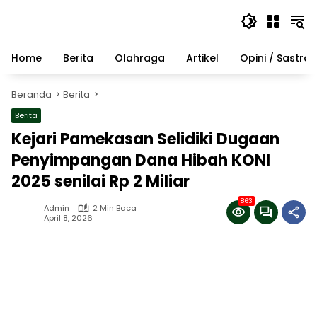
Langsung
ke
konten
Home
Berita
Olahraga
Artikel
Opini / Sastra
Beranda
Berita
Berita
Kejari Pamekasan Selidiki Dugaan
Penyimpangan Dana Hibah KONI
2025 senilai Rp 2 Miliar
863
Admin
2 Min Baca
April 8, 2026