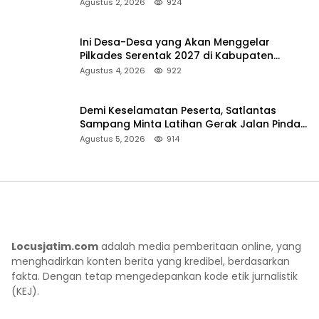
Pencarian
Agustus 2, 2026
924
Ini Desa-Desa yang Akan Menggelar
Pilkades Serentak 2027 di Kabupaten
Sumenep
Agustus 4, 2026
922
Demi Keselamatan Peserta, Satlantas
Sampang Minta Latihan Gerak Jalan Pindah
ke Lokasi Aman
Agustus 5, 2026
914
Locusjatim.com
adalah media pemberitaan online, yang
menghadirkan konten berita yang kredibel, berdasarkan
fakta. Dengan tetap mengedepankan kode etik jurnalistik
(KEJ).