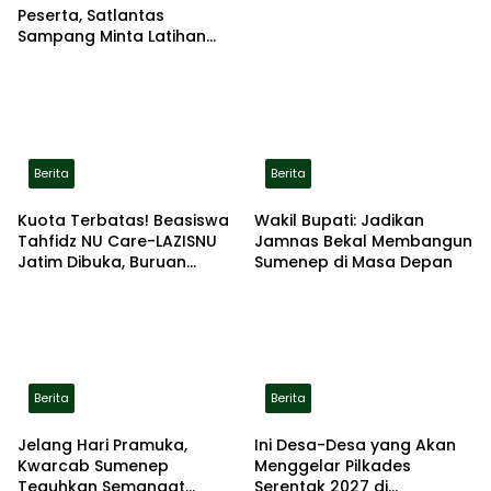
Peserta, Satlantas
Sampang Minta Latihan
Gerak Jalan Pindah ke
Lokasi Aman
Berita
Berita
Kuota Terbatas! Beasiswa
Wakil Bupati: Jadikan
Tahfidz NU Care-LAZISNU
Jamnas Bekal Membangun
Jatim Dibuka, Buruan
Sumenep di Masa Depan
Daftar
Berita
Berita
Jelang Hari Pramuka,
Ini Desa-Desa yang Akan
Kwarcab Sumenep
Menggelar Pilkades
Teguhkan Semangat
Serentak 2027 di