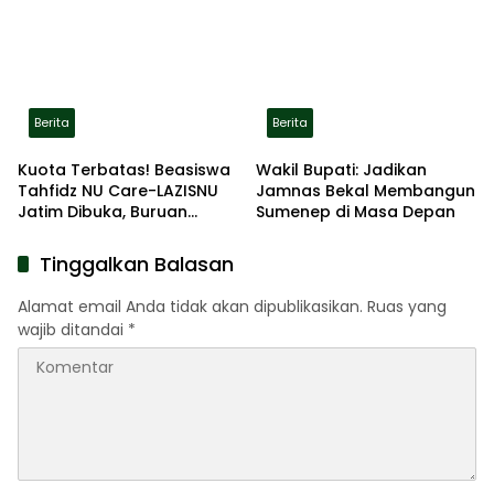
Gerak Jalan Pindah ke
Lokasi Aman
Berita
Berita
Kuota Terbatas! Beasiswa
Wakil Bupati: Jadikan
Tahfidz NU Care-LAZISNU
Jamnas Bekal Membangun
Jatim Dibuka, Buruan
Sumenep di Masa Depan
Daftar
Tinggalkan Balasan
Alamat email Anda tidak akan dipublikasikan.
Ruas yang
wajib ditandai
*