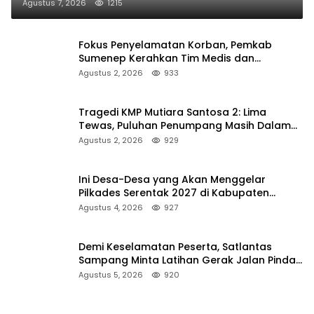
Agustus 7, 2026
1215
Fokus Penyelamatan Korban, Pemkab
Sumenep Kerahkan Tim Medis dan
Ambulans ke Pelabuhan Kalianget
Agustus 2, 2026
933
Tragedi KMP Mutiara Santosa 2: Lima
Tewas, Puluhan Penumpang Masih Dalam
Pencarian
Agustus 2, 2026
929
Ini Desa-Desa yang Akan Menggelar
Pilkades Serentak 2027 di Kabupaten
Sumenep
Agustus 4, 2026
927
Demi Keselamatan Peserta, Satlantas
Sampang Minta Latihan Gerak Jalan Pindah
ke Lokasi Aman
Agustus 5, 2026
920