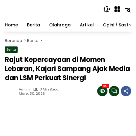
Langsung
ke
konten
Home
Berita
Olahraga
Artikel
Opini / Sastra
Beranda
Berita
Berita
Rajut Kepercayaan di Momen
Lebaran, Kajari Sampang Ajak Media
dan LSM Perkuat Sinergi
958
Admin
3 Min Baca
Maret 30, 2026