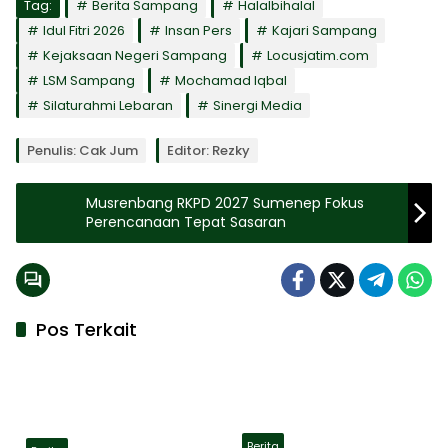
Tag:
Berita Sampang
Halalbihalal
Idul Fitri 2026
Insan Pers
Kajari Sampang
Kejaksaan Negeri Sampang
Locusjatim.com
LSM Sampang
Mochamad Iqbal
Silaturahmi Lebaran
Sinergi Media
Penulis: Cak Jum
Editor: Rezky
Musrenbang RKPD 2027 Sumenep Fokus
Perencanaan Tepat Sasaran
Pos Terkait
Berita