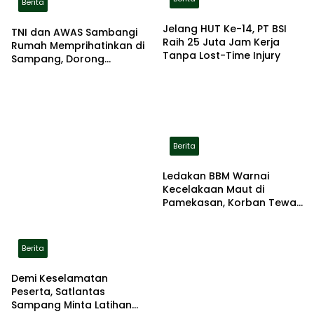
Berita
Jelang HUT Ke-14, PT BSI
TNI dan AWAS Sambangi
Raih 25 Juta Jam Kerja
Rumah Memprihatinkan di
Tanpa Lost-Time Injury
Sampang, Dorong
Pemerintah Beri Bantuan
RTLH
Berita
Ledakan BBM Warnai
Kecelakaan Maut di
Pamekasan, Korban Tewas
Terbakar di Lokasi
Berita
Demi Keselamatan
Peserta, Satlantas
Sampang Minta Latihan