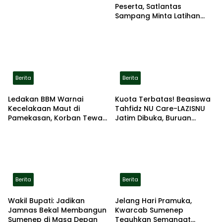
Peserta, Satlantas
Sampang Minta Latihan
Gerak Jalan Pindah ke
Lokasi Aman
Berita
Berita
Ledakan BBM Warnai
Kuota Terbatas! Beasiswa
Kecelakaan Maut di
Tahfidz NU Care-LAZISNU
Pamekasan, Korban Tewas
Jatim Dibuka, Buruan
Terbakar di Lokasi
Daftar
Berita
Berita
Wakil Bupati: Jadikan
Jelang Hari Pramuka,
Jamnas Bekal Membangun
Kwarcab Sumenep
Sumenep di Masa Depan
Teguhkan Semangat