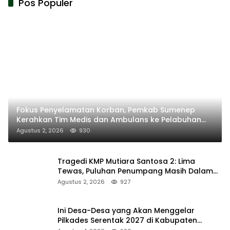
Pos Populer
Fokus Penyelamatan Korban, Pemkab Sumenep
Kerahkan Tim Medis dan Ambulans ke Pelabuhan
Kalianget
Agustus 2, 2026
930
Tragedi KMP Mutiara Santosa 2: Lima
Tewas, Puluhan Penumpang Masih Dalam
Pencarian
Agustus 2, 2026
927
Ini Desa-Desa yang Akan Menggelar
Pilkades Serentak 2027 di Kabupaten