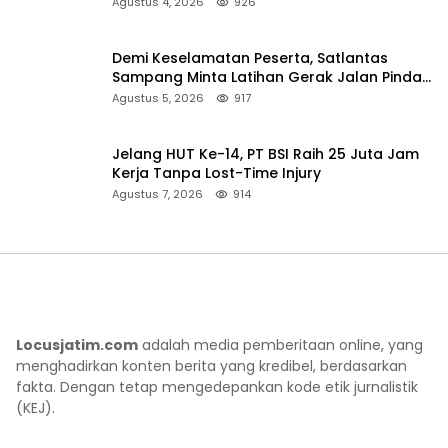
Sumenep
Agustus 4, 2026
926
Demi Keselamatan Peserta, Satlantas
Sampang Minta Latihan Gerak Jalan Pindah
ke Lokasi Aman
Agustus 5, 2026
917
Jelang HUT Ke-14, PT BSI Raih 25 Juta Jam
Kerja Tanpa Lost-Time Injury
Agustus 7, 2026
914
Locusjatim.com
adalah media pemberitaan online, yang
menghadirkan konten berita yang kredibel, berdasarkan
fakta. Dengan tetap mengedepankan kode etik jurnalistik
(KEJ).