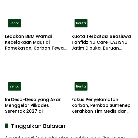
Berita
Berita
Ledakan BBM Warnai
Kuota Terbatas! Beasiswa
Kecelakaan Maut di
Tahfidz NU Care-LAZISNU
Pamekasan, Korban Tewas
Jatim Dibuka, Buruan
Terbakar di Lokasi
Daftar
Berita
Berita
Ini Desa-Desa yang Akan
Fokus Penyelamatan
Menggelar Pilkades
Korban, Pemkab Sumenep
Serentak 2027 di
Kerahkan Tim Medis dan
Kabupaten Sumenep
Ambulans ke Pelabuhan
Kalianget
Tinggalkan Balasan
Alamat email Anda tidak akan dipublikasikan.
Ruas yang