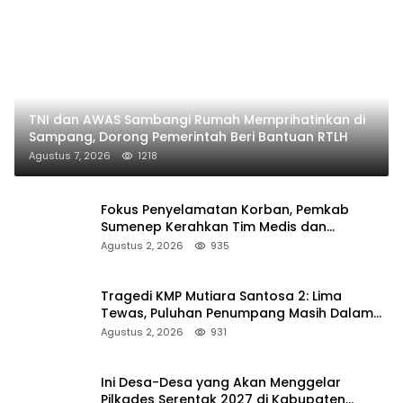
TNI dan AWAS Sambangi Rumah Memprihatinkan di
Sampang, Dorong Pemerintah Beri Bantuan RTLH
Agustus 7, 2026
1218
Fokus Penyelamatan Korban, Pemkab
Sumenep Kerahkan Tim Medis dan
Ambulans ke Pelabuhan Kalianget
Agustus 2, 2026
935
Tragedi KMP Mutiara Santosa 2: Lima
Tewas, Puluhan Penumpang Masih Dalam
Pencarian
Agustus 2, 2026
931
Ini Desa-Desa yang Akan Menggelar
Pilkades Serentak 2027 di Kabupaten