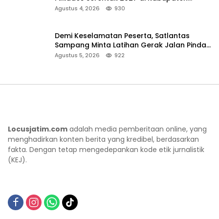
Sumenep
Agustus 4, 2026
930
Demi Keselamatan Peserta, Satlantas
Sampang Minta Latihan Gerak Jalan Pindah
ke Lokasi Aman
Agustus 5, 2026
922
Locusjatim.com
adalah media pemberitaan online, yang
menghadirkan konten berita yang kredibel, berdasarkan
fakta. Dengan tetap mengedepankan kode etik jurnalistik
(KEJ).