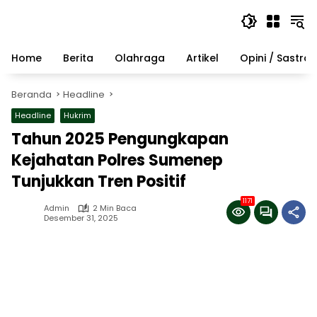
Langsung
ke
konten
Home
Berita
Olahraga
Artikel
Opini / Sastra
Beranda
Headline
Headline
Hukrim
Tahun 2025 Pengungkapan
Kejahatan Polres Sumenep
Tunjukkan Tren Positif
1171
Admin
2 Min Baca
Desember 31, 2025