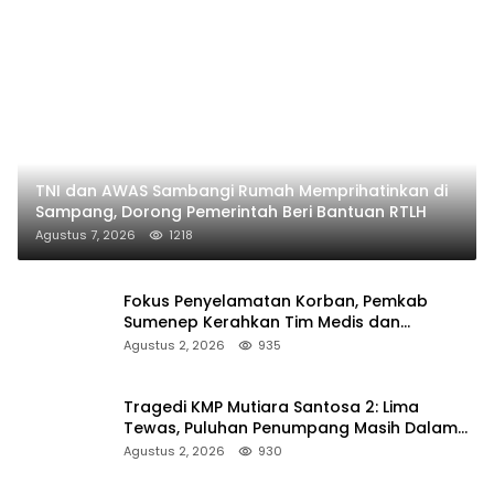
TNI dan AWAS Sambangi Rumah Memprihatinkan di
Sampang, Dorong Pemerintah Beri Bantuan RTLH
Agustus 7, 2026
1218
Fokus Penyelamatan Korban, Pemkab
Sumenep Kerahkan Tim Medis dan
Ambulans ke Pelabuhan Kalianget
Agustus 2, 2026
935
Tragedi KMP Mutiara Santosa 2: Lima
Tewas, Puluhan Penumpang Masih Dalam
Pencarian
Agustus 2, 2026
930