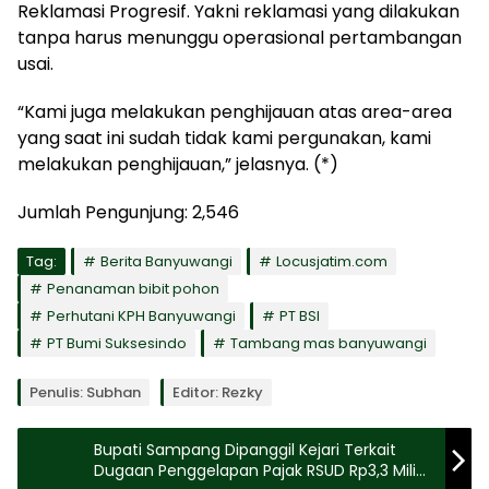
Reklamasi Progresif. Yakni reklamasi yang dilakukan
tanpa harus menunggu operasional pertambangan
usai.
“Kami juga melakukan penghijauan atas area-area
yang saat ini sudah tidak kami pergunakan, kami
melakukan penghijauan,” jelasnya. (*)
Jumlah Pengunjung:
2,546
Tag:
Berita Banyuwangi
Locusjatim.com
Penanaman bibit pohon
Perhutani KPH Banyuwangi
PT BSI
PT Bumi Suksesindo
Tambang mas banyuwangi
Penulis: Subhan
Editor: Rezky
Bupati Sampang Dipanggil Kejari Terkait
Dugaan Penggelapan Pajak RSUD Rp3,3 Miliar,