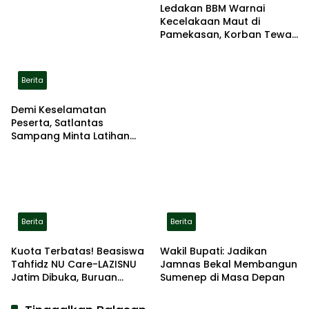
Ledakan BBM Warnai
Kecelakaan Maut di
Pamekasan, Korban Tewas
Terbakar di Lokasi
Berita
Demi Keselamatan
Peserta, Satlantas
Sampang Minta Latihan
Gerak Jalan Pindah ke
Lokasi Aman
Berita
Berita
Kuota Terbatas! Beasiswa
Wakil Bupati: Jadikan
Tahfidz NU Care-LAZISNU
Jamnas Bekal Membangun
Jatim Dibuka, Buruan
Sumenep di Masa Depan
Daftar