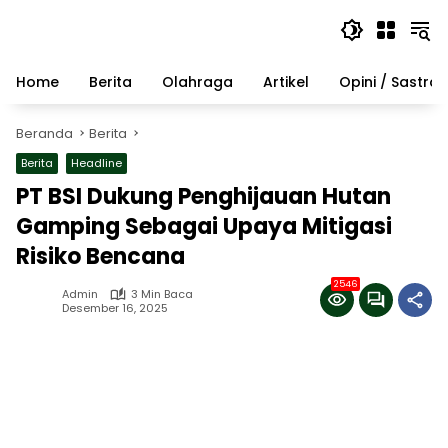
Langsung
ke
konten
Home
Berita
Olahraga
Artikel
Opini / Sastra
Beranda
Berita
Berita
Headline
PT BSI Dukung Penghijauan Hutan
Gamping Sebagai Upaya Mitigasi
Risiko Bencana
2546
Admin
3 Min Baca
Desember 16, 2025