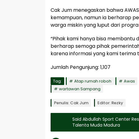
Cak Jum menegaskan bahwa AWAS 
kemampuan, namun ia berharap pem
warga miskin yang luput dari progra
“Pihak kami hanya bisa membantu
berharap semoga pihak pemerinta
karena informasi yang kami terima t
Jumlah Pengunjung:
1,107
Tag:
Atap rumah roboh
Awas
wartawan Sampang
Penulis: Cak Jum
Editor: Rezky
Said Abdullah Sport Center Re
Talenta Muda Madura