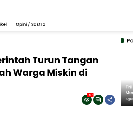
ikel
Opini / Sastra
Po
rintah Turun Tangan
ah Warga Miskin di
TN
Mem
1107
Pem
Agus