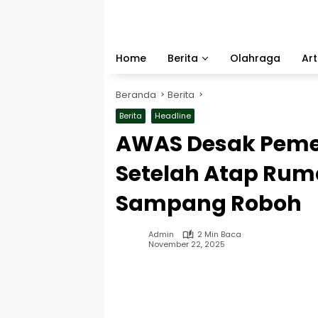
Langsung
ke
konten
Home
Berita
Olahraga
Art
Beranda
Berita
Berita
Headline
AWAS Desak Peme
Setelah Atap Rum
Sampang Roboh
Admin
2 Min Baca
November 22, 2025