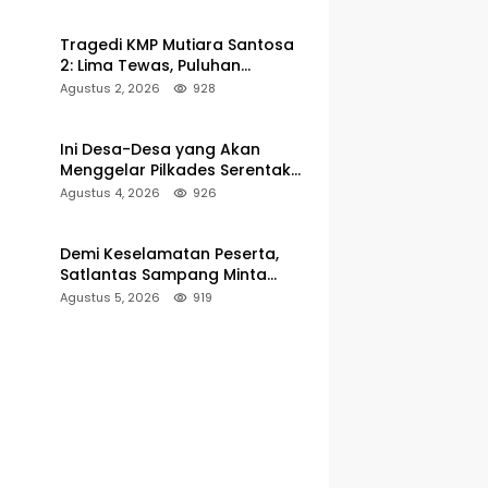
Pelabuhan Kalianget
Tragedi KMP Mutiara Santosa
2: Lima Tewas, Puluhan
Penumpang Masih Dalam
Agustus 2, 2026
928
Pencarian
Ini Desa-Desa yang Akan
Menggelar Pilkades Serentak
2027 di Kabupaten Sumenep
Agustus 4, 2026
926
Demi Keselamatan Peserta,
Satlantas Sampang Minta
Latihan Gerak Jalan Pindah ke
Agustus 5, 2026
919
Lokasi Aman