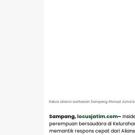
Ketua aliansi wartawan Sampang Ahmad Juma’adi
Sampang,
locusjatim.com
–
Insid
perempuan bersaudara di Kelurah
memantik respons cepat dari Alian