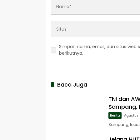
Simpan nama, email, dan situs web 
berikutnya.
Baca Juga
TNI dan A
Sampang, D
Berita
Agustus 
Sampang, locusj
Jelang HUT 