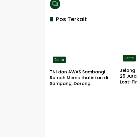
Pos Terkait
Berita
Berita
Jelang 
TNI dan AWAS Sambangi
25 Jut
Rumah Memprihatinkan di
Lost-Ti
Sampang, Dorong
Pemerintah Beri Bantuan
RTLH