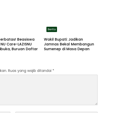
ke Lokasi Aman
Berita
Terbatas! Beasiswa
Wakil Bupati: Jadikan
 NU Care-LAZISNU
Jamnas Bekal Membangun
ibuka, Buruan Daftar
Sumenep di Masa Depan
kan.
Ruas yang wajib ditandai
*