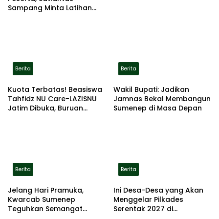
Sampang Minta Latihan
Gerak Jalan Pindah ke
Lokasi Aman
Berita
Berita
Kuota Terbatas! Beasiswa
Wakil Bupati: Jadikan
Tahfidz NU Care-LAZISNU
Jamnas Bekal Membangun
Jatim Dibuka, Buruan
Sumenep di Masa Depan
Daftar
Berita
Berita
Jelang Hari Pramuka,
Ini Desa-Desa yang Akan
Kwarcab Sumenep
Menggelar Pilkades
Teguhkan Semangat
Serentak 2027 di
Pengabdian Lewat Ziarah
Kabupaten Sumenep