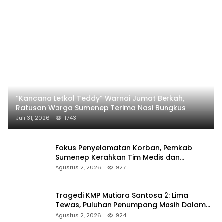
“Kancana Letkol Teddy” Warnai Jumat Berkah,
Ratusan Warga Sumenep Terima Nasi Bungkus
Juli 31, 2026
1743
Fokus Penyelamatan Korban, Pemkab
Sumenep Kerahkan Tim Medis dan
Ambulans ke Pelabuhan Kalianget
Agustus 2, 2026
927
Tragedi KMP Mutiara Santosa 2: Lima
Tewas, Puluhan Penumpang Masih Dalam
Pencarian
Agustus 2, 2026
924