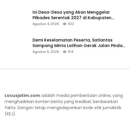
Ini Desa-Desa yang Akan Menggelar
Pilkades Serentak 2027 di Kabupaten
Sumenep
Agustus 4, 2026
922
Demi Keselamatan Peserta, Satlantas
Sampang Minta Latihan Gerak Jalan Pindah
ke Lokasi Aman
Agustus 5, 2026
914
Locusjatim.com
adalah media pemberitaan online, yang
menghadirkan konten berita yang kredibel, berdasarkan
fakta. Dengan tetap mengedepankan kode etik jurnalistik
(KEJ).