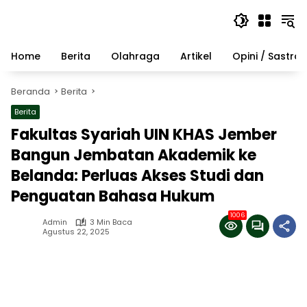
Langsung
ke
konten
Home
Berita
Olahraga
Artikel
Opini / Sastra
Beranda
Berita
Berita
Fakultas Syariah UIN KHAS Jember
Bangun Jembatan Akademik ke
Belanda: Perluas Akses Studi dan
Penguatan Bahasa Hukum
1006
Admin
3 Min Baca
Agustus 22, 2025