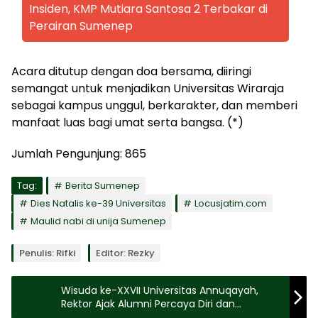
Insiden, KMP Mutiara Santosa 2 Terbakar di
Perairan Sumenep
Acara ditutup dengan doa bersama, diiringi
semangat untuk menjadikan Universitas Wiraraja
sebagai kampus unggul, berkarakter, dan memberi
manfaat luas bagi umat serta bangsa. (*)
Jumlah Pengunjung:
865
Tag:
Berita Sumenep
Dies Natalis ke-39 Universitas
Locusjatim.com
Maulid nabi di unija Sumenep
Penulis: Rifki
Editor: Rezky
Wisuda ke-XXVII Universitas Annuqayah,
Rektor Ajak Alumni Percaya Diri dan
Mengabdi untuk Negeri