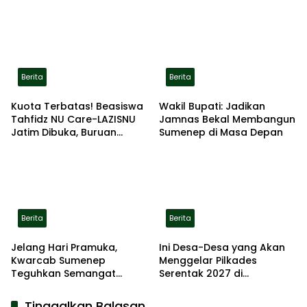
Gerak Jalan Pindah ke
Lokasi Aman
Berita
Berita
Kuota Terbatas! Beasiswa
Wakil Bupati: Jadikan
Tahfidz NU Care-LAZISNU
Jamnas Bekal Membangun
Jatim Dibuka, Buruan
Sumenep di Masa Depan
Daftar
Berita
Berita
Jelang Hari Pramuka,
Ini Desa-Desa yang Akan
Kwarcab Sumenep
Menggelar Pilkades
Teguhkan Semangat
Serentak 2027 di
Pengabdian Lewat Ziarah
Kabupaten Sumenep
Pahlawan
Tinggalkan Balasan