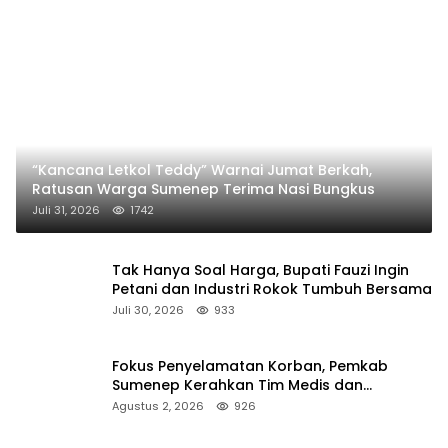
“Kancana Letkol Teddy” Warnai Jumat Berkah,
Ratusan Warga Sumenep Terima Nasi Bungkus
Juli 31, 2026
1742
Tak Hanya Soal Harga, Bupati Fauzi Ingin
Petani dan Industri Rokok Tumbuh Bersama
Juli 30, 2026
933
Fokus Penyelamatan Korban, Pemkab
Sumenep Kerahkan Tim Medis dan
Ambulans ke Pelabuhan Kalianget
Agustus 2, 2026
926