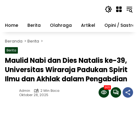
Langsung
ke
konten
Home
Berita
Olahraga
Artikel
Opini / Sastra
Beranda
Berita
Berita
Maulid Nabi dan Dies Natalis ke-39,
Universitas Wiraraja Padukan Spirit
Ilmu dan Akhlak dalam Pengabdian
865
Admin
2 Min Baca
Oktober 28, 2025