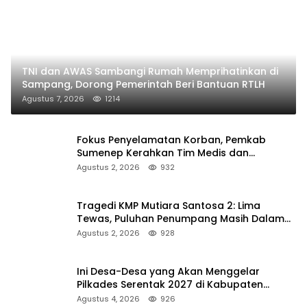
TNI dan AWAS Sambangi Rumah Memprihatinkan di
Sampang, Dorong Pemerintah Beri Bantuan RTLH
Agustus 7, 2026
1214
Fokus Penyelamatan Korban, Pemkab
Sumenep Kerahkan Tim Medis dan
Ambulans ke Pelabuhan Kalianget
Agustus 2, 2026
932
Tragedi KMP Mutiara Santosa 2: Lima
Tewas, Puluhan Penumpang Masih Dalam
Pencarian
Agustus 2, 2026
928
Ini Desa-Desa yang Akan Menggelar
Pilkades Serentak 2027 di Kabupaten
Sumenep
Agustus 4, 2026
926