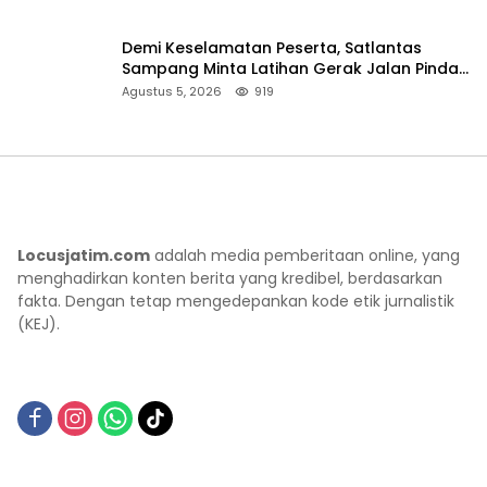
Demi Keselamatan Peserta, Satlantas
Sampang Minta Latihan Gerak Jalan Pindah
ke Lokasi Aman
Agustus 5, 2026
919
Locusjatim.com
adalah media pemberitaan online, yang
menghadirkan konten berita yang kredibel, berdasarkan
fakta. Dengan tetap mengedepankan kode etik jurnalistik
(KEJ).