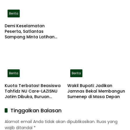
Terbakar di Lokasi
Berita
Demi Keselamatan
Peserta, Satlantas
Sampang Minta Latihan
Gerak Jalan Pindah ke
Lokasi Aman
Berita
Berita
Kuota Terbatas! Beasiswa
Wakil Bupati: Jadikan
Tahfidz NU Care-LAZISNU
Jamnas Bekal Membangun
Jatim Dibuka, Buruan
Sumenep di Masa Depan
Daftar
Tinggalkan Balasan
Alamat email Anda tidak akan dipublikasikan.
Ruas yang
wajib ditandai
*