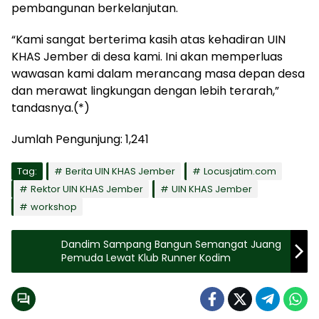
pembangunan berkelanjutan.
“Kami sangat berterima kasih atas kehadiran UIN
KHAS Jember di desa kami. Ini akan memperluas
wawasan kami dalam merancang masa depan desa
dan merawat lingkungan dengan lebih terarah,”
tandasnya.(*)
Jumlah Pengunjung:
1,241
Tag:
Berita UIN KHAS Jember
Locusjatim.com
Rektor UIN KHAS Jember
UIN KHAS Jember
workshop
Dandim Sampang Bangun Semangat Juang
Pemuda Lewat Klub Runner Kodim