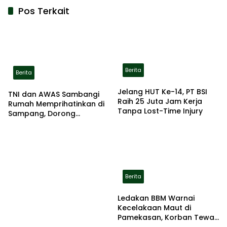
Pos Terkait
Berita
Berita
Jelang HUT Ke-14, PT BSI
TNI dan AWAS Sambangi
Raih 25 Juta Jam Kerja
Rumah Memprihatinkan di
Tanpa Lost-Time Injury
Sampang, Dorong
Pemerintah Beri Bantuan
RTLH
Berita
Ledakan BBM Warnai
Kecelakaan Maut di
Pamekasan, Korban Tewas