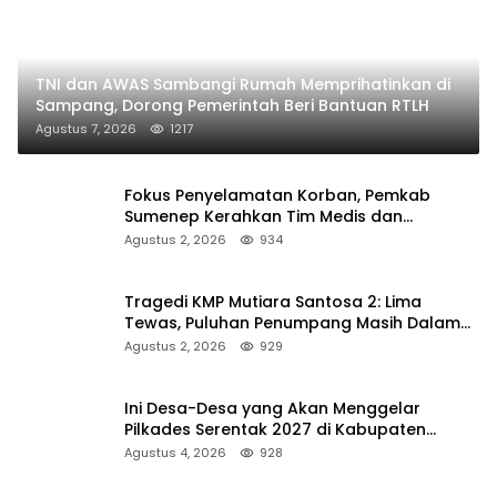
TNI dan AWAS Sambangi Rumah Memprihatinkan di
Sampang, Dorong Pemerintah Beri Bantuan RTLH
Agustus 7, 2026
1217
Fokus Penyelamatan Korban, Pemkab
Sumenep Kerahkan Tim Medis dan
Ambulans ke Pelabuhan Kalianget
Agustus 2, 2026
934
Tragedi KMP Mutiara Santosa 2: Lima
Tewas, Puluhan Penumpang Masih Dalam
Pencarian
Agustus 2, 2026
929
Ini Desa-Desa yang Akan Menggelar
Pilkades Serentak 2027 di Kabupaten
Sumenep
Agustus 4, 2026
928