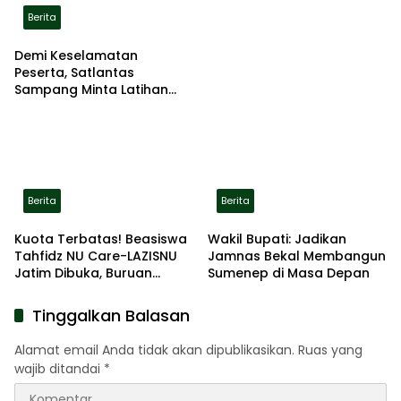
Berita
Demi Keselamatan
Peserta, Satlantas
Sampang Minta Latihan
Gerak Jalan Pindah ke
Lokasi Aman
Berita
Berita
Kuota Terbatas! Beasiswa
Wakil Bupati: Jadikan
Tahfidz NU Care-LAZISNU
Jamnas Bekal Membangun
Jatim Dibuka, Buruan
Sumenep di Masa Depan
Daftar
Tinggalkan Balasan
Alamat email Anda tidak akan dipublikasikan.
Ruas yang
wajib ditandai
*