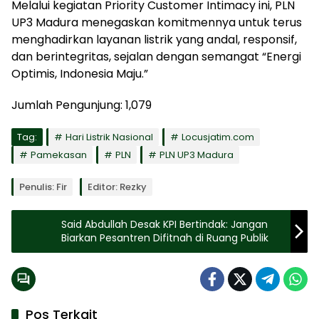
Melalui kegiatan Priority Customer Intimacy ini, PLN
UP3 Madura menegaskan komitmennya untuk terus
menghadirkan layanan listrik yang andal, responsif,
dan berintegritas, sejalan dengan semangat “Energi
Optimis, Indonesia Maju.”
Jumlah Pengunjung:
1,079
Tag:
Hari Listrik Nasional
Locusjatim.com
Pamekasan
PLN
PLN UP3 Madura
Penulis: Fir
Editor: Rezky
Said Abdullah Desak KPI Bertindak: Jangan
Biarkan Pesantren Difitnah di Ruang Publik
Pos Terkait