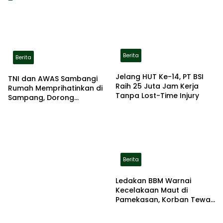
Berita
Berita
Jelang HUT Ke-14, PT BSI
TNI dan AWAS Sambangi
Raih 25 Juta Jam Kerja
Rumah Memprihatinkan di
Tanpa Lost-Time Injury
Sampang, Dorong
Pemerintah Beri Bantuan
RTLH
Berita
Ledakan BBM Warnai
Kecelakaan Maut di
Pamekasan, Korban Tewas
Terbakar di Lokasi