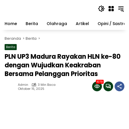
Langsung
ke
konten
Home
Berita
Olahraga
Artikel
Opini / Sastra
Beranda
Berita
Berita
PLN UP3 Madura Rayakan HLN ke-80
dengan Wujudkan Keakraban
Bersama Pelanggan Prioritas
1079
Admin
3 Min Baca
Oktober 15, 2025