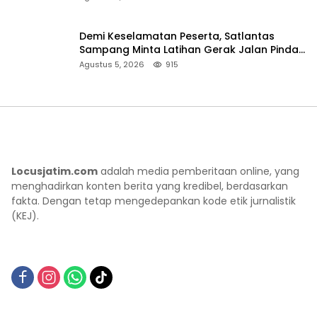
Demi Keselamatan Peserta, Satlantas
Sampang Minta Latihan Gerak Jalan Pindah
ke Lokasi Aman
Agustus 5, 2026
915
Locusjatim.com
adalah media pemberitaan online, yang
menghadirkan konten berita yang kredibel, berdasarkan
fakta. Dengan tetap mengedepankan kode etik jurnalistik
(KEJ).