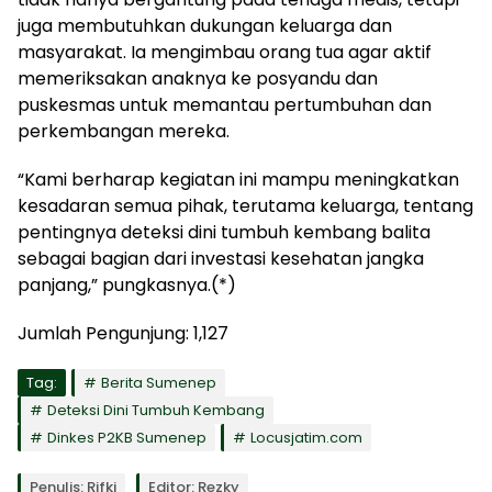
juga membutuhkan dukungan keluarga dan
masyarakat. Ia mengimbau orang tua agar aktif
memeriksakan anaknya ke posyandu dan
puskesmas untuk memantau pertumbuhan dan
perkembangan mereka.
“Kami berharap kegiatan ini mampu meningkatkan
kesadaran semua pihak, terutama keluarga, tentang
pentingnya deteksi dini tumbuh kembang balita
sebagai bagian dari investasi kesehatan jangka
panjang,” pungkasnya.(*)
Jumlah Pengunjung:
1,127
Tag:
Berita Sumenep
Deteksi Dini Tumbuh Kembang
Dinkes P2KB Sumenep
Locusjatim.com
Penulis: Rifki
Editor: Rezky