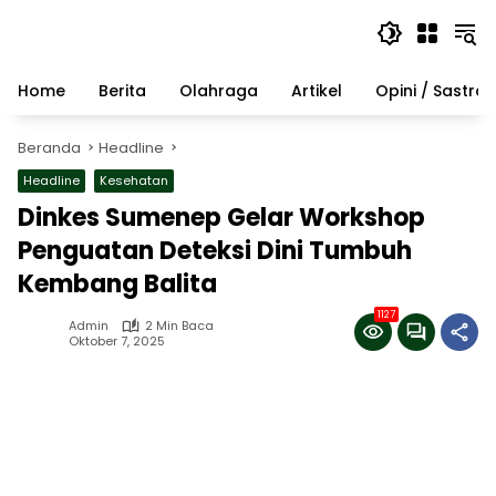
Langsung
ke
konten
Home
Berita
Olahraga
Artikel
Opini / Sastra
Beranda
Headline
Headline
Kesehatan
Dinkes Sumenep Gelar Workshop
Penguatan Deteksi Dini Tumbuh
Kembang Balita
1127
Admin
2 Min Baca
Oktober 7, 2025