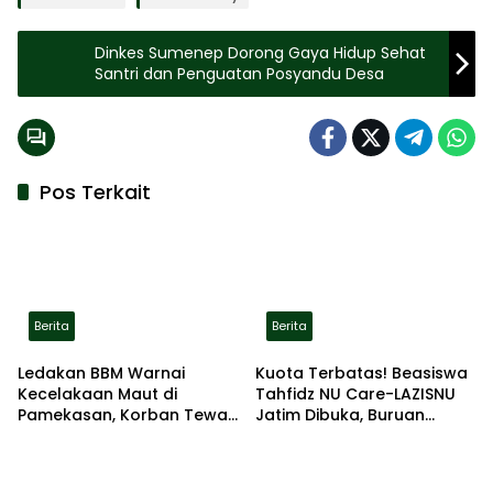
Dinkes Sumenep Dorong Gaya Hidup Sehat
Santri dan Penguatan Posyandu Desa
Pos Terkait
Berita
Berita
Ledakan BBM Warnai
Kuota Terbatas! Beasiswa
Kecelakaan Maut di
Tahfidz NU Care-LAZISNU
Pamekasan, Korban Tewas
Jatim Dibuka, Buruan
Terbakar di Lokasi
Daftar