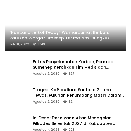
“Kancana Letkol Teddy” Warnai Jumat Berkah,
Ratusan Warga Sumenep Terima Nasi Bungkus
Juli 31, 2026
1743
Fokus Penyelamatan Korban, Pemkab
Sumenep Kerahkan Tim Medis dan
Ambulans ke Pelabuhan Kalianget
Agustus 2, 2026
927
Tragedi KMP Mutiara Santosa 2: Lima
Tewas, Puluhan Penumpang Masih Dalam
Pencarian
Agustus 2, 2026
924
Ini Desa-Desa yang Akan Menggelar
Pilkades Serentak 2027 di Kabupaten
Sumenep
Agustus 4, 2026
923