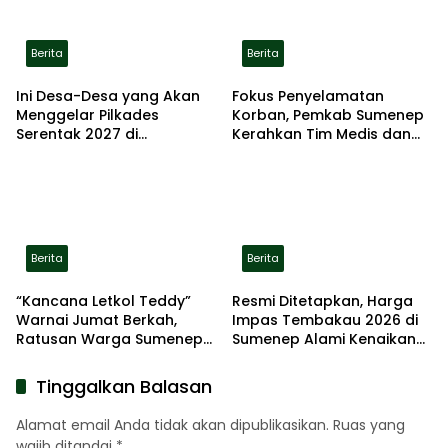
Berita
Berita
Ini Desa-Desa yang Akan
Fokus Penyelamatan
Menggelar Pilkades
Korban, Pemkab Sumenep
Serentak 2027 di
Kerahkan Tim Medis dan
Kabupaten Sumenep
Ambulans ke Pelabuhan
Kalianget
Berita
Berita
“Kancana Letkol Teddy”
Resmi Ditetapkan, Harga
Warnai Jumat Berkah,
Impas Tembakau 2026 di
Ratusan Warga Sumenep
Sumenep Alami Kenaikan
Terima Nasi Bungkus
hingga 5 Persen
Tinggalkan Balasan
Alamat email Anda tidak akan dipublikasikan.
Ruas yang
wajib ditandai
*