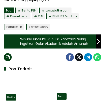
Tag:
Berita PLN
Locusjatim.com
Pamekasan
PLN
PLN UP3 Madura
Penulis: Fir
Editor: Rezky
Wisuda Unair ke-254, Dr. Zamzami Sabiq
Ingatkan Gelar Akademik Adalah Amanah
Pos Terkait
Berita
Berita