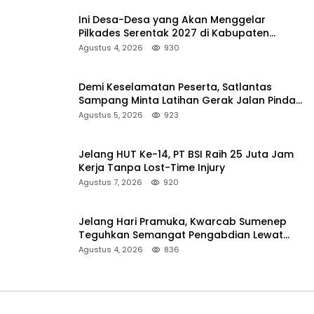
Ini Desa-Desa yang Akan Menggelar
Pilkades Serentak 2027 di Kabupaten
Sumenep
Agustus 4, 2026
930
Demi Keselamatan Peserta, Satlantas
Sampang Minta Latihan Gerak Jalan Pindah
ke Lokasi Aman
Agustus 5, 2026
923
Jelang HUT Ke-14, PT BSI Raih 25 Juta Jam
Kerja Tanpa Lost-Time Injury
Agustus 7, 2026
920
Jelang Hari Pramuka, Kwarcab Sumenep
Teguhkan Semangat Pengabdian Lewat
Ziarah Pahlawan
Agustus 4, 2026
836