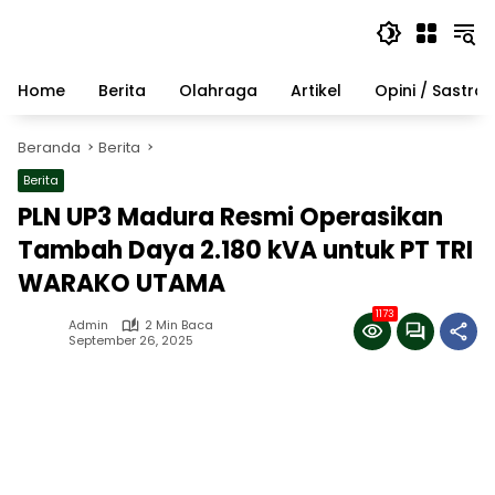
Langsung
ke
konten
Home
Berita
Olahraga
Artikel
Opini / Sastra
Beranda
Berita
Berita
PLN UP3 Madura Resmi Operasikan
Tambah Daya 2.180 kVA untuk PT TRI
WARAKO UTAMA
1173
Admin
2 Min Baca
September 26, 2025