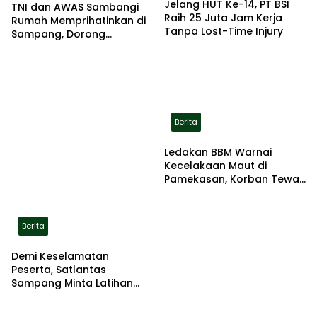
Jelang HUT Ke-14, PT BSI
TNI dan AWAS Sambangi
Raih 25 Juta Jam Kerja
Rumah Memprihatinkan di
Tanpa Lost-Time Injury
Sampang, Dorong
Pemerintah Beri Bantuan
RTLH
Berita
Ledakan BBM Warnai
Kecelakaan Maut di
Pamekasan, Korban Tewas
Terbakar di Lokasi
Berita
Demi Keselamatan
Peserta, Satlantas
Sampang Minta Latihan
Gerak Jalan Pindah ke
Lokasi Aman