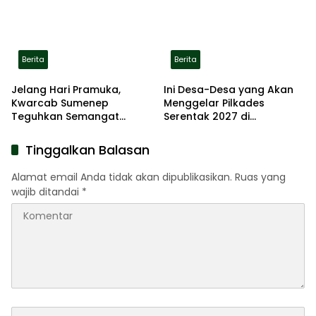
Berita
Berita
Jelang Hari Pramuka,
Ini Desa-Desa yang Akan
Kwarcab Sumenep
Menggelar Pilkades
Teguhkan Semangat
Serentak 2027 di
Pengabdian Lewat Ziarah
Kabupaten Sumenep
Pahlawan
Tinggalkan Balasan
Alamat email Anda tidak akan dipublikasikan.
Ruas yang
wajib ditandai
*