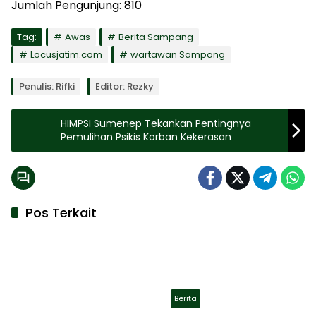
Jumlah Pengunjung:
810
Tag:
Awas
Berita Sampang
Locusjatim.com
wartawan Sampang
Penulis: Rifki
Editor: Rezky
HIMPSI Sumenep Tekankan Pentingnya
Pemulihan Psikis Korban Kekerasan
Pos Terkait
Berita