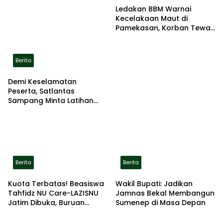
Ledakan BBM Warnai
Kecelakaan Maut di
Pamekasan, Korban Tewas
Terbakar di Lokasi
Berita
Demi Keselamatan
Peserta, Satlantas
Sampang Minta Latihan
Gerak Jalan Pindah ke
Lokasi Aman
Berita
Berita
Kuota Terbatas! Beasiswa
Wakil Bupati: Jadikan
Tahfidz NU Care-LAZISNU
Jamnas Bekal Membangun
Jatim Dibuka, Buruan
Sumenep di Masa Depan
Daftar