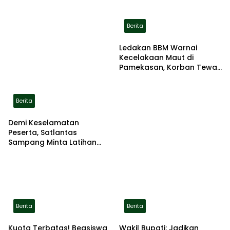
Berita
Ledakan BBM Warnai
Kecelakaan Maut di
Pamekasan, Korban Tewas
Terbakar di Lokasi
Berita
Demi Keselamatan
Peserta, Satlantas
Sampang Minta Latihan
Gerak Jalan Pindah ke
Lokasi Aman
Berita
Berita
Kuota Terbatas! Beasiswa
Wakil Bupati: Jadikan