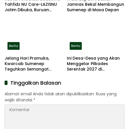
Tahfidz NU Care-LAZISNU
Jamnas Bekal Membangun
Jatim Dibuka, Buruan
Sumenep di Masa Depan
Daftar
Berita
Berita
Jelang Hari Pramuka,
Ini Desa-Desa yang Akan
Kwarcab Sumenep
Menggelar Pilkades
Teguhkan Semangat
Serentak 2027 di
Pengabdian Lewat Ziarah
Kabupaten Sumenep
Pahlawan
Tinggalkan Balasan
Alamat email Anda tidak akan dipublikasikan.
Ruas yang
wajib ditandai
*