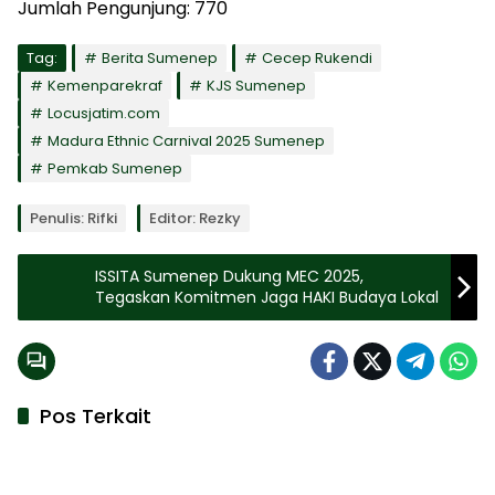
Jumlah Pengunjung:
770
Tag:
Berita Sumenep
Cecep Rukendi
Kemenparekraf
KJS Sumenep
Locusjatim.com
Madura Ethnic Carnival 2025 Sumenep
Pemkab Sumenep
Penulis: Rifki
Editor: Rezky
ISSITA Sumenep Dukung MEC 2025,
Tegaskan Komitmen Jaga HAKI Budaya Lokal
Pos Terkait