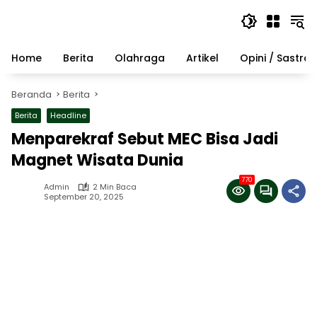
Langsung
ke
konten
Home
Berita
Olahraga
Artikel
Opini / Sastra
Beranda
Berita
Berita
Headline
Menparekraf Sebut MEC Bisa Jadi
Magnet Wisata Dunia
770
Admin
2 Min Baca
September 20, 2025