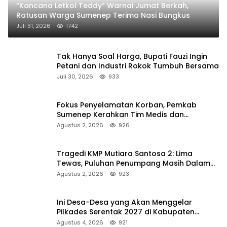
“Kancana Letkol Teddy” Warnai Jumat Berkah,
Ratusan Warga Sumenep Terima Nasi Bungkus
Juli 31, 2026
1742
Tak Hanya Soal Harga, Bupati Fauzi Ingin
Petani dan Industri Rokok Tumbuh Bersama
Juli 30, 2026
933
Fokus Penyelamatan Korban, Pemkab
Sumenep Kerahkan Tim Medis dan
Ambulans ke Pelabuhan Kalianget
Agustus 2, 2026
926
Tragedi KMP Mutiara Santosa 2: Lima
Tewas, Puluhan Penumpang Masih Dalam
Pencarian
Agustus 2, 2026
923
Ini Desa-Desa yang Akan Menggelar
Pilkades Serentak 2027 di Kabupaten
Sumenep
Agustus 4, 2026
921