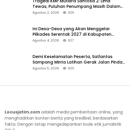
Tragedi KMP Mutiara Santosa 2: Lima
Tewas, Puluhan Penumpang Masih Dalam
Pencarian
Agustus 2, 2026
929
Ini Desa-Desa yang Akan Menggelar
Pilkades Serentak 2027 di Kabupaten
Sumenep
Agustus 4, 2026
927
Demi Keselamatan Peserta, Satlantas
Sampang Minta Latihan Gerak Jalan Pindah
ke Lokasi Aman
Agustus 5, 2026
920
Locusjatim.com
adalah media pemberitaan online, yang
menghadirkan konten berita yang kredibel, berdasarkan
fakta. Dengan tetap mengedepankan kode etik jurnalistik