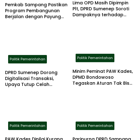
Lima OPD Masih Dipimpin
Pemkab Sampang Pastikan
Plt, DPRD Sumenep Soroti
Program Pembangunan
Dampaknya terhadap
Berjalan dengan Payung
Pelayanan Publik
Hukum yang Kuat
Politik Pemerintahan
Politik Pemerintahan
Minim Peminat PAW Kades,
DPRD Sumenep Dorong
DPMD Bondowoso
Digitalisasi Transaksi,
Tegaskan Aturan Tak Bisa
Upaya Tutup Celah
Ditawar
Kebocoran PAD
Politik Pemerintahan
Politik Pemerintahan
PAW Kades Dinilai Kurang
Paripurna DPRD Sampang