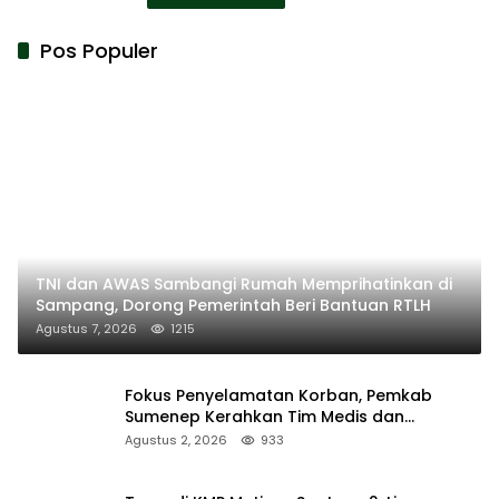
Pos Populer
TNI dan AWAS Sambangi Rumah Memprihatinkan di
Sampang, Dorong Pemerintah Beri Bantuan RTLH
Agustus 7, 2026
1215
Fokus Penyelamatan Korban, Pemkab
Sumenep Kerahkan Tim Medis dan
Ambulans ke Pelabuhan Kalianget
Agustus 2, 2026
933