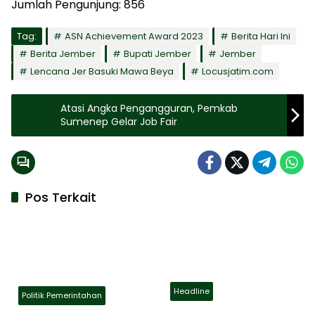
Jumlah Pengunjung:
856
Tag:
ASN Achievement Award 2023
Berita Hari Ini
Berita Jember
Bupati Jember
Jember
Lencana Jer Basuki Mawa Beya
Locusjatim.com
Atasi Angka Pengangguran, Pemkab
Sumenep Gelar Job Fair
Pos Terkait
Headline
Politik Pemerintahan