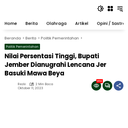
Langsung
ke
konten
Home
Berita
Olahraga
Artikel
Opini / Sastra
Beranda
Berita
Politik Pemerintahan
Politik Pemerintahan
Nilai Persentasi Tinggi, Bupati
Jember Dianugrahi Lencana Jer
Basuki Mawa Beya
856
Rezki
2 Min Baca
Oktober 11, 2023