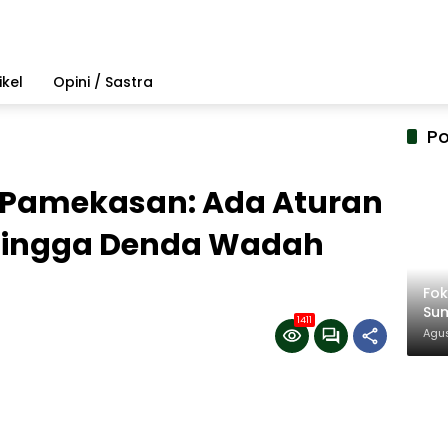
ikel
Opini / Sastra
Po
i Pamekasan: Ada Aturan
hingga Denda Wadah
Fo
Su
1411
Amb
Agus