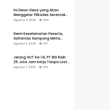
Pencarian
Ini Desa-Desa yang Akan
Menggelar Pilkades Serentak
2027 di Kabupaten Sumenep
Agustus 4, 2026
926
Demi Keselamatan Peserta,
Satlantas Sampang Minta
Latihan Gerak Jalan Pindah ke
Agustus 5, 2026
917
Lokasi Aman
Jelang HUT Ke-14, PT BSI Raih
25 Juta Jam Kerja Tanpa Lost-
Time Injury
Agustus 7, 2026
914