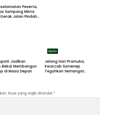
eselamatan Peserta,
tas Sampang Minta
 Gerak Jalan Pindah
asi Aman
Berita
upati: Jadikan
Jelang Hari Pramuka,
 Bekal Membangun
Kwarcab Sumenep
p di Masa Depan
Teguhkan Semangat
Pengabdian Lewat Ziarah
Pahlawan
kan.
Ruas yang wajib ditandai
*