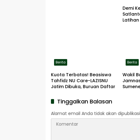
Demi K
Satlan
Latihan
ke Lok
Berita
Berita
Kuota Terbatas! Beasiswa
Wakil B
Tahfidz NU Care-LAZISNU
Jamnas
Jatim Dibuka, Buruan Daftar
Sumene
Tinggalkan Balasan
Alamat email Anda tidak akan dipublikasi