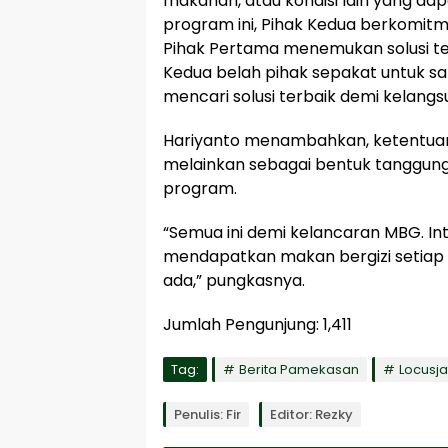
makanan, atau kondisi lain yang d
program ini, Pihak Kedua berkomitm
Pihak Pertama menemukan solusi te
Kedua belah pihak sepakat untuk s
mencari solusi terbaik demi kelangs
Hariyanto menambahkan, ketentuan
melainkan sebagai bentuk tanggun
program.
“Semua ini demi kelancaran MBG. In
mendapatkan makan bergizi setiap ha
ada,” pungkasnya.
Jumlah Pengunjung:
1,411
Tag:
Berita Pamekasan
Locusj
Penulis: Fir
Editor: Rezky