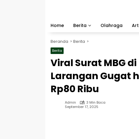
Langsung
ke
konten
Home
Berita
Olahraga
Art
Beranda
Berita
Berita
Viral Surat MBG d
Larangan Gugat 
Rp80 Ribu
Admin
3 Min Baca
September 17, 2025