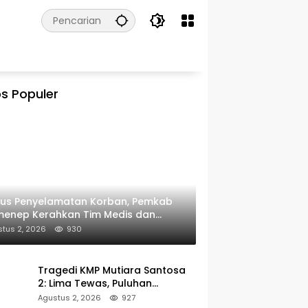
s Populer
kus Penyelamatan Korban, Pemkab
menep Kerahkan Tim Medis dan
ulans ke Pelabuhan Kalianget
tus 2, 2026
930
Tragedi KMP Mutiara Santosa
2: Lima Tewas, Puluhan
Penumpang Masih Dalam
Agustus 2, 2026
927