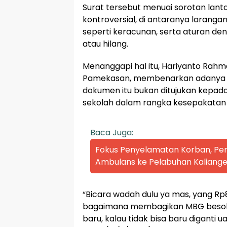
Surat tersebut menuai sorotan lant
kontroversial, di antaranya larangan
seperti keracunan, serta aturan de
atau hilang.
Menanggapi hal itu, Hariyanto Rahm
Pamekasan, membenarkan adanya su
dokumen itu bukan ditujukan kepada
sekolah dalam rangka kesepakatan
Baca Juga:
Fokus Penyelamatan Korban, P
Ambulans ke Pelabuhan Kaliange
“Bicara wadah dulu ya mas, yang Rp80
bagaimana membagikan MBG besokn
baru, kalau tidak bisa baru diganti u