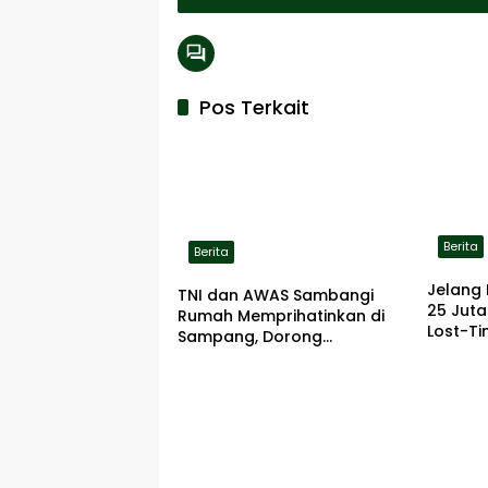
Pos Terkait
Berita
Berita
Jelang 
TNI dan AWAS Sambangi
25 Jut
Rumah Memprihatinkan di
Lost-Ti
Sampang, Dorong
Pemerintah Beri Bantuan
RTLH