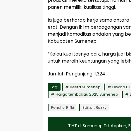
produksi mereka tertutupi. Namun, keu
panen memiliki kualitas tinggi.
Ia juga berharap kerja sama antara 
erat. Dengan iklim perdagangan yan
menjadi komoditas andalan yang ber
Kabupaten Sumenep.
“Kalau kualitasnya baik, harga jual bi
untuk meraih keuntungan yang lebih
Jumlah Pengunjung:
1,324
Tag:
Berita Sumenep
Diskop U
Harga tembakau 2025 Sumenep
Penulis: Rifki
Editor: Rezky
TIHT di Sumenep Ditetapkan, Bu