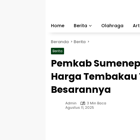
Langsung
ke
konten
Home
Berita
Olahraga
Art
Beranda
Berita
Berita
Pemkab Sumenep 
Harga Tembakau T
Besarannya
Admin
3 Min Baca
Agustus 11, 2025