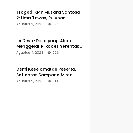
Pelabuhan Kalianget
Tragedi KMP Mutiara Santosa
2: Lima Tewas, Puluhan
Penumpang Masih Dalam
Agustus 2, 2026
928
Pencarian
Ini Desa-Desa yang Akan
Menggelar Pilkades Serentak
2027 di Kabupaten Sumenep
Agustus 4, 2026
926
Demi Keselamatan Peserta,
Satlantas Sampang Minta
Latihan Gerak Jalan Pindah ke
Agustus 5, 2026
919
Lokasi Aman