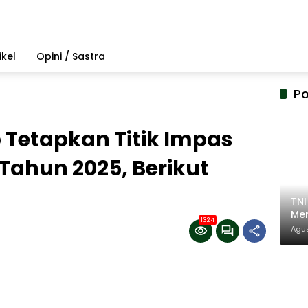
ikel
Opini / Sastra
Po
Tetapkan Titik Impas
ahun 2025, Berikut
TN
Mem
1324
Pem
Agus