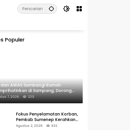
s Populer
I dan AWAS Sambangi Rumah
prihatinkan di Sampang, Dorong
erintah Beri Bantuan RTLH
tus 7, 2026
1213
Fokus Penyelamatan Korban,
Pemkab Sumenep Kerahkan
Tim Medis dan Ambulans ke
Agustus 2, 2026
932