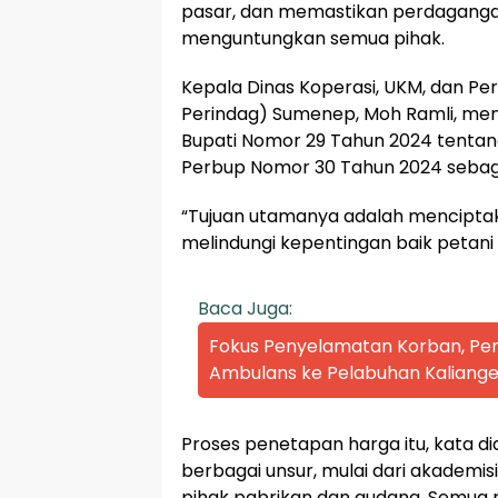
pasar, dan memastikan perdaganga
menguntungkan semua pihak.
Kepala Dinas Koperasi, UKM, dan Pe
Perindag) Sumenep, Moh Ramli, me
Bupati Nomor 29 Tahun 2024 tenta
Perbup Nomor 30 Tahun 2024 sebaga
“Tujuan utamanya adalah menciptak
melindungi kepentingan baik petani
Baca Juga:
Fokus Penyelamatan Korban, P
Ambulans ke Pelabuhan Kaliange
Proses penetapan harga itu, kata d
berbagai unsur, mulai dari akademis
pihak pabrikan dan gudang. Semua 