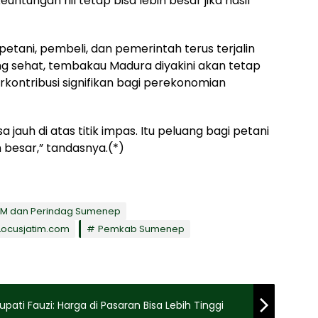
ntungan riil tetap bisa lebih besar jika hasil
petani, pembeli, dan pemerintah terus terjalin
g sehat, tembakau Madura diyakini akan tetap
kontribusi signifikan bagi perekonomian
sa jauh di atas titik impas. Itu peluang bagi petani
 besar,” tandasnya.(*)
KM dan Perindag Sumenep
Locusjatim.com
Pemkab Sumenep
pati Fauzi: Harga di Pasaran Bisa Lebih Tinggi