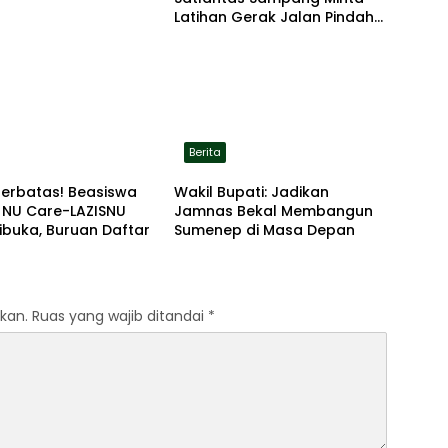
Latihan Gerak Jalan Pindah
ke Lokasi Aman
Berita
Terbatas! Beasiswa
Wakil Bupati: Jadikan
 NU Care-LAZISNU
Jamnas Bekal Membangun
ibuka, Buruan Daftar
Sumenep di Masa Depan
kan.
Ruas yang wajib ditandai
*