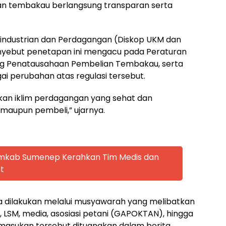
n tembakau berlangsung transparan serta
rindustrian dan Perdagangan (Diskop UKM dan
nyebut penetapan ini mengacu pada Peraturan
ng Penatausahaan Pembelian Tembakau, serta
i perubahan atas regulasi tersebut.
an iklim perdagangan yang sehat dan
 maupun pembeli,” ujarnya.
emkab Sumenep Kerahkan Tim Medis dan
t
ia dilakukan melalui musyawarah yang melibatkan
i, LSM, media, asosiasi petani (GAPOKTAN), hingga
masukan tersebut dituangkan dalam berita