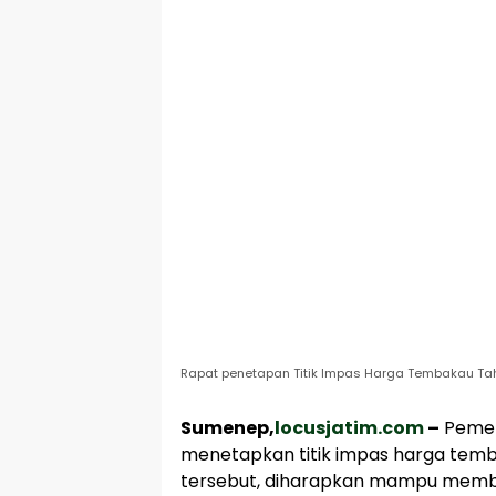
Rapat penetapan Titik Impas Harga Tembakau Tah
Sumenep,
locusjatim.com
–
Pemer
menetapkan titik impas harga temb
tersebut, diharapkan mampu member