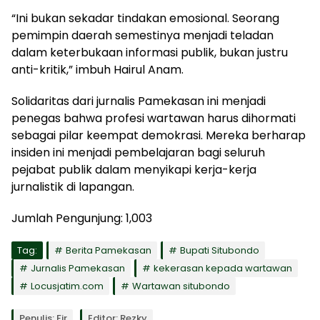
“Ini bukan sekadar tindakan emosional. Seorang
pemimpin daerah semestinya menjadi teladan
dalam keterbukaan informasi publik, bukan justru
anti-kritik,” imbuh Hairul Anam.
Solidaritas dari jurnalis Pamekasan ini menjadi
penegas bahwa profesi wartawan harus dihormati
sebagai pilar keempat demokrasi. Mereka berharap
insiden ini menjadi pembelajaran bagi seluruh
pejabat publik dalam menyikapi kerja-kerja
jurnalistik di lapangan.
Jumlah Pengunjung:
1,003
Tag:
Berita Pamekasan
Bupati Situbondo
Jurnalis Pamekasan
kekerasan kepada wartawan
Locusjatim.com
Wartawan situbondo
Penulis: Fir
Editor: Rezky