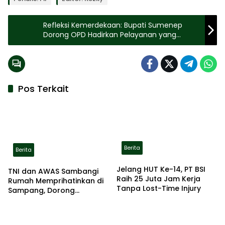
Refleksi Kemerdekaan: Bupati Sumenep
Dorong OPD Hadirkan Pelayanan yang
Membahagiakan
Pos Terkait
Berita
Berita
Jelang HUT Ke-14, PT BSI
TNI dan AWAS Sambangi
Raih 25 Juta Jam Kerja
Rumah Memprihatinkan di
Tanpa Lost-Time Injury
Sampang, Dorong
Pemerintah Beri Bantuan
RTLH