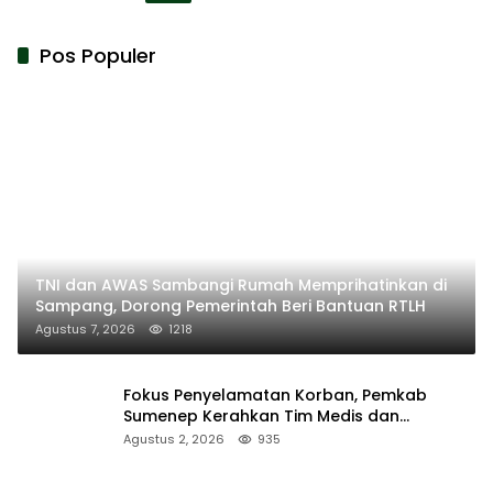
Pos Populer
TNI dan AWAS Sambangi Rumah Memprihatinkan di
Sampang, Dorong Pemerintah Beri Bantuan RTLH
Agustus 7, 2026
1218
Fokus Penyelamatan Korban, Pemkab
Sumenep Kerahkan Tim Medis dan
Ambulans ke Pelabuhan Kalianget
Agustus 2, 2026
935