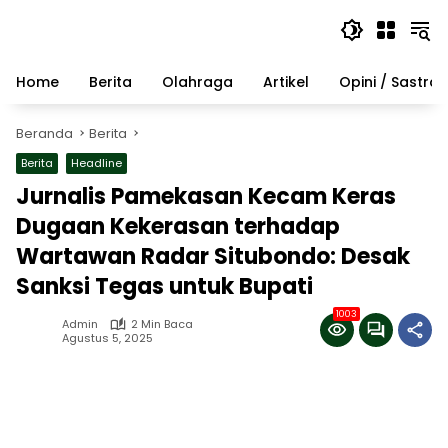
Langsung
ke
konten
Home
Berita
Olahraga
Artikel
Opini / Sastra
Beranda
Berita
Berita
Headline
Jurnalis Pamekasan Kecam Keras
Dugaan Kekerasan terhadap
Wartawan Radar Situbondo: Desak
Sanksi Tegas untuk Bupati
1003
Admin
2 Min Baca
Agustus 5, 2025