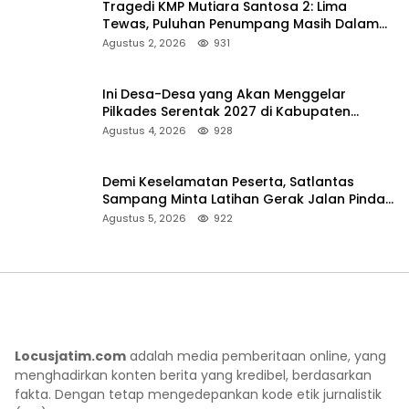
Tragedi KMP Mutiara Santosa 2: Lima
Tewas, Puluhan Penumpang Masih Dalam
Pencarian
Agustus 2, 2026
931
Ini Desa-Desa yang Akan Menggelar
Pilkades Serentak 2027 di Kabupaten
Sumenep
Agustus 4, 2026
928
Demi Keselamatan Peserta, Satlantas
Sampang Minta Latihan Gerak Jalan Pindah
ke Lokasi Aman
Agustus 5, 2026
922
Locusjatim.com
adalah media pemberitaan online, yang
menghadirkan konten berita yang kredibel, berdasarkan
fakta. Dengan tetap mengedepankan kode etik jurnalistik