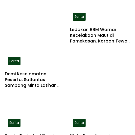
Berita
Ledakan BBM Warnai
Kecelakaan Maut di
Pamekasan, Korban Tewas
Terbakar di Lokasi
Berita
Demi Keselamatan
Peserta, Satlantas
Sampang Minta Latihan
Gerak Jalan Pindah ke
Lokasi Aman
Berita
Berita